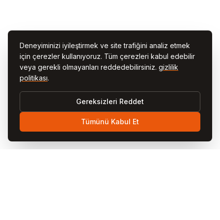
Deneyiminizi iyileştirmek ve site trafiğini analiz etmek
için çerezler kullanıyoruz. Tüm çerezleri kabul edebilir
veya gerekli olmayanları reddedebilirsiniz.
gizlilik
politikası
.
Gereksizleri Reddet
Tümünü Kabul Et
POPÜLER DESTINASYONLAR
Kapadokya'nın Mutlaka
Görülmesi Gereken