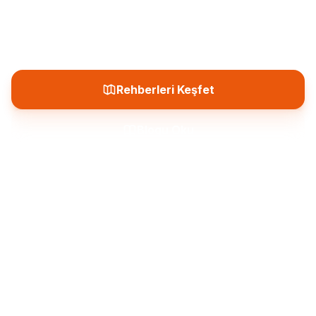
büyüleyici bölgesinin zengin kültür mirasını
keşfetmek için eksiksiz rehberiniz.
Rehberleri Keşfet
Blogu Oku