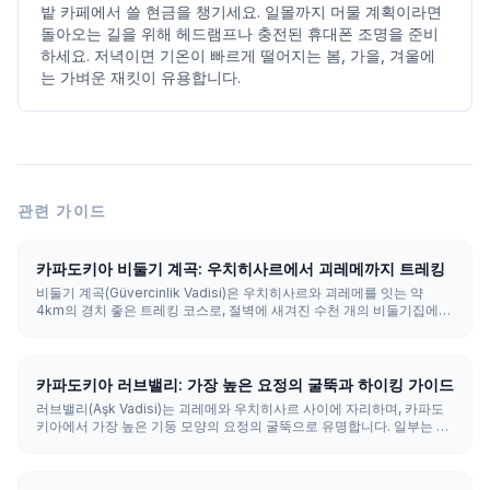
밭 카페에서 쓸 현금을 챙기세요. 일몰까지 머물 계획이라면
돌아오는 길을 위해 헤드램프나 충전된 휴대폰 조명을 준비
하세요. 저녁이면 기온이 빠르게 떨어지는 봄, 가을, 겨울에
는 가벼운 재킷이 유용합니다.
관련 가이드
카파도키아 비둘기 계곡: 우치히사르에서 괴레메까지 트레킹
비둘기 계곡(Güvercinlik Vadisi)은 우치히사르와 괴레메를 잇는 약
4km의 경치 좋은 트레킹 코스로, 절벽에 새겨진 수천 개의 비둘기집에서
이름을 따왔습니다. 우치히사르에서 내리막으로 걸으면 약 1.5~2시간이
걸리며, 유명한 나자르 나무(악마의 눈 나무)를 지나갑니다.
카파도키아 러브밸리: 가장 높은 요정의 굴뚝과 하이킹 가이드
러브밸리(Aşk Vadisi)는 괴레메와 우치히사르 사이에 자리하며, 카파도
키아에서 가장 높은 기둥 모양의 요정의 굴뚝으로 유명합니다. 일부는 높
이가 30~40m에 이릅니다. 계곡을 가로지르는 3km의 중급 트레일이 있
고, 무료 파노라마 전망대에서는 하이킹 없이도 풍경을 감상할 수 있습니
다.