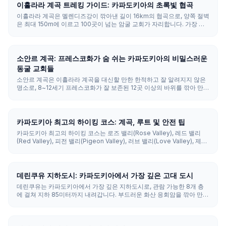
이흘라라 계곡 트레킹 가이드: 카파도키아의 초록빛 협곡
이흘라라 계곡은 멜렌디즈강이 깎아낸 길이 16km의 협곡으로, 양쪽 절벽
은 최대 150m에 이르고 100곳이 넘는 암굴 교회가 자리합니다. 가장 인
기 있는 트레킹 코스는 이흘라라 마을에서 362개의 계단을 내려가 벨리
스르마까지 이어지는 3.5km 구간으로, 약 1.5~2시간이 걸립니다.
소안르 계곡: 프레스코화가 숨 쉬는 카파도키아의 비밀스러운
동굴 교회들
소안르 계곡은 이흘라라 계곡을 대신할 만한 한적하고 잘 알려지지 않은
명소로, 8~12세기 프레스코화가 잘 보존된 12곳 이상의 바위를 깎아 만든
비잔틴 교회가 자리합니다. 괴레메에서 약 55km(차로 1시간) 떨어져 있
으며 자동차로 가는 것이 가장 좋습니다.
카파도키아 최고의 하이킹 코스: 계곡, 루트 및 안전 팁
카파도키아 최고의 하이킹 코스는 로즈 밸리(Rose Valley), 레드 밸리
(Red Valley), 피전 밸리(Pigeon Valley), 러브 밸리(Love Valley), 제미
밸리(Zemi Valley), 소드 밸리(Sword Valley), 이흘라라 밸리(Ihlara
Valley)입니다. 대부분의 여행자는 경치를 위해 로즈 밸리나 레드 밸리로,
쉬운 코스를 위해 피전 밸리로, 하루 종일 즐기는 협곡 산책을 위해 이흘
라라로 시작하는 것이 좋습니다.
데린쿠유 지하도시: 카파도키아에서 가장 깊은 고대 도시
데린쿠유는 카파도키아에서 가장 깊은 지하도시로, 관람 가능한 8개 층
에 걸쳐 지하 85미터까지 내려갑니다. 부드러운 화산 응회암을 깎아 만든
이곳은 마구간, 교회, 와인 저장고, 그리고 52개의 환기 갱도와 함께 최대
2만 명을 수용할 수 있었습니다.