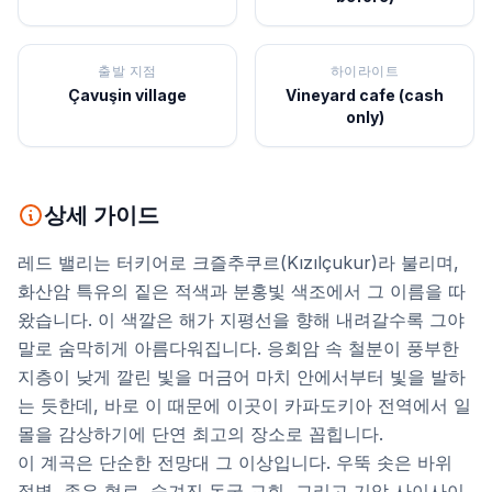
출발 지점
하이라이트
Çavuşin village
Vineyard cafe (cash
only)
상세 가이드
레드 밸리는 터키어로 크즐추쿠르(Kızılçukur)라 불리며,
화산암 특유의 짙은 적색과 분홍빛 색조에서 그 이름을 따
왔습니다. 이 색깔은 해가 지평선을 향해 내려갈수록 그야
말로 숨막히게 아름다워집니다. 응회암 속 철분이 풍부한
지층이 낮게 깔린 빛을 머금어 마치 안에서부터 빛을 발하
는 듯한데, 바로 이 때문에 이곳이 카파도키아 전역에서 일
몰을 감상하기에 단연 최고의 장소로 꼽힙니다.
이 계곡은 단순한 전망대 그 이상입니다. 우뚝 솟은 바위
절벽, 좁은 협로, 숨겨진 동굴 교회, 그리고 기암 사이사이