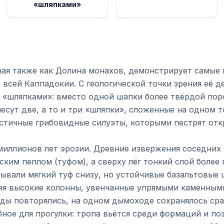
«шляпками»
ная также как Долина монахов, демонстрирует самые
всей Каппадокии. С геологической точки зрения её д
 «шляпками»: вместо одной шапки более твёрдой пор
есут две, а то и три «шляпки», сложенные на одном 
стичные грибовидные силуэты, которыми пестрят отк
миллионов лет эрозии. Древние извержения соседних
ским пеплом (туфом), а сверху лёг тонкий слой более 
ывали мягкий туф снизу, но устойчивые базальтовые
ляя высокие колонны, увенчанные упрямыми каменными
ды повторялись, на одном дымоходе сохранялось сра
ное для прогулки: тропа вьётся среди формаций и по