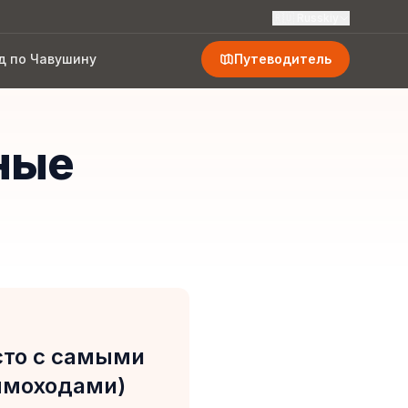
🇷🇺
Russkiy
д по Чавушину
Путеводитель
ные
сто с самыми
ымоходами)