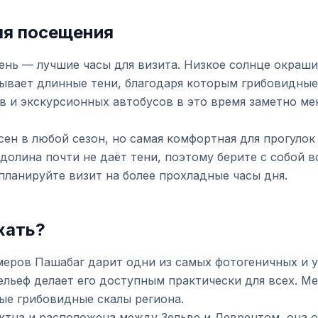
ля посещения
ень — лучшие часы для визита. Низкое солнце окраши
сывает длинные тени, благодаря которым грибовидны
в и экскурсионных автобусов в это время заметно ме
ен в любой сезон, но самая комфортная для прогулок
долина почти не даёт тени, поэтому берите с собой в
ланируйте визит на более прохладные часы дня.
хать?
меров Пашабаг дарит одни из самых фотогеничных и 
ельеф делает его доступным практически для всех. Ме
ые грибовидные скалы региона.
ктна и расположена между Зельве и Деврентом, она о