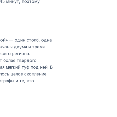
–45 минут, поэтому
ой» — один столб, одна
енчаны двумя и тремя
сего региона.
т более твёрдого
я мягкий туф под ней. В
лось целое скопление
графы и те, кто