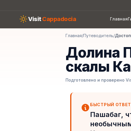
Skip to main content
Visit
Cappadocia
Главная
Г
Главная
/
Путеводитель
/
Достоп
Долина П
скалы К
Подготовлено и проверено Visi
БЫСТРЫЙ ОТВЕ
Пашабаг, ч
необычным