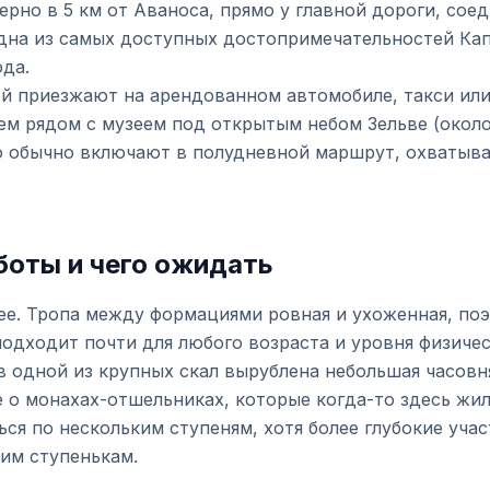
рно в 5 км от Аваноса, прямо у главной дороги, сое
одна из самых доступных достопримечательностей Ка
да.
й приезжают на арендованном автомобиле, такси или 
м рядом с музеем под открытым небом Зельве (около
го обычно включают в полудневной маршрут, охватыв
боты и чего ожидать
ee. Тропа между формациями ровная и ухоженная, по
подходит почти для любого возраста и уровня физиче
в одной из крупных скал вырублена небольшая часовн
 о монахах-отшельниках, которые когда-то здесь жил
я по нескольким ступеням, хотя более глубокие уча
им ступенькам.