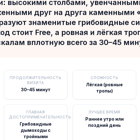
и: высокими столбами, увенчанным
женными друг на друга каменными 
бразуют знаменитые грибовидные с
од стоит Free, а ровная и лёгкая тр
скалам вплотную всего за 30–45 мин
ПРОДОЛЖИТЕЛЬНОСТЬ
СЛОЖНОСТЬ
ВИЗИТА
Лёгкая (ровные
30–45 минут
тропы)
ГЛАВНАЯ
ЛУЧШЕЕ ВРЕМЯ
ДОСТОПРИМЕЧАТЕЛЬНОСТЬ
Раннее утро или
Грибовидные
поздний день
дымоходы с
тройными