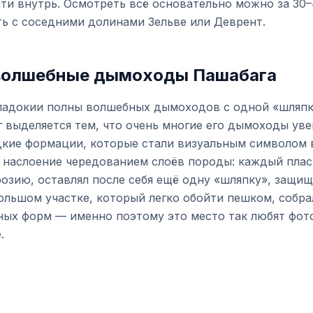
йти внутрь. Осмотреть всё основательно можно за 30
ть с соседними долинами Зельве или Деврент.
волшебные дымоходы Пашабага
адокии полны волшебных дымоходов с одной «шляпк
 выделяется тем, что очень многие его дымоходы ув
дкие формации, которые стали визуальным символом в
е наслоение чередованием слоёв породы: каждый плас
озию, оставлял после себя ещё одну «шляпку», защища
ольшом участке, который легко обойти пешком, собра
ых форм — именно поэтому это место так любят фото
.