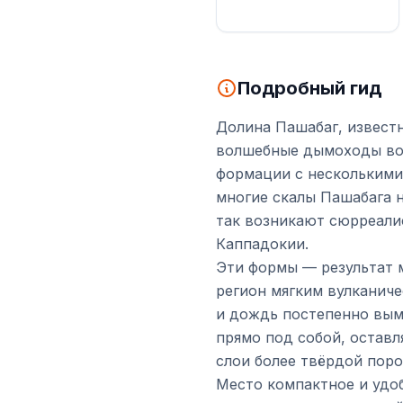
Подробный гид
Долина Пашабаг, извест
волшебные дымоходы во 
формации с несколькими
многие скалы Пашабага н
так возникают сюрреали
Каппадокии.
Эти формы — результат 
регион мягким вулканиче
и дождь постепенно вым
прямо под собой, остав
слои более твёрдой поро
Место компактное и удоб