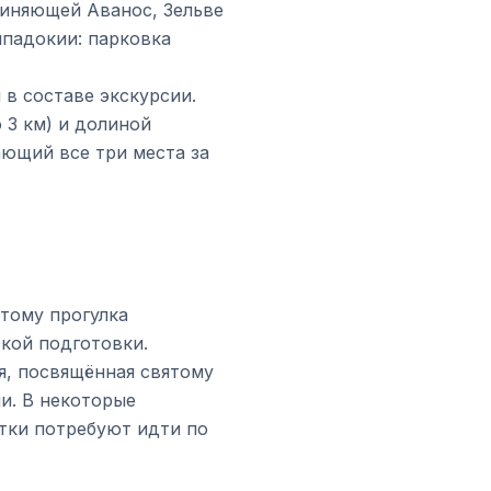
диняющей Аванос, Зельве
ппадокии: парковка
в составе экскурсии.
 3 км) и долиной
ающий все три места за
этому прогулка
ской подготовки.
я, посвящённая святому
и. В некоторые
стки потребуют идти по