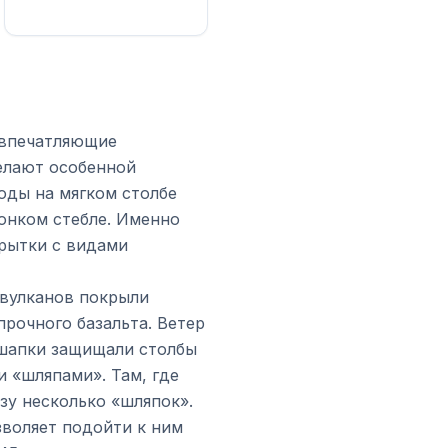
 впечатляющие
елают особенной
оды на мягком столбе
тонком стебле. Именно
рытки с видами
 вулканов покрыли
прочного базальта. Ветер
 шапки защищали столбы
 «шляпами». Там, где
зу несколько «шляпок».
зволяет подойти к ним