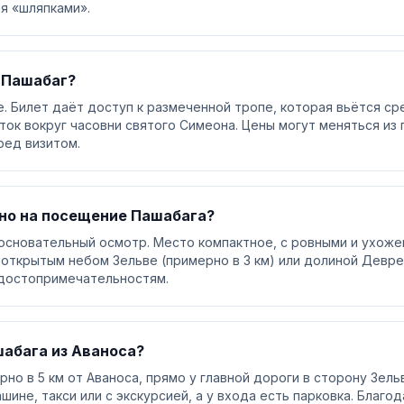
я «шляпками».
 Пашабаг?
e. Билет даёт доступ к размеченной тропе, которая вьётся с
ок вокруг часовни святого Симеона. Цены могут меняться из 
ред визитом.
но на посещение Пашабага?
основательный осмотр. Место компактное, с ровными и ухоже
открытым небом Зельве (примерно в 3 км) или долиной Деврен
 достопримечательностям.
шабага из Аваноса?
но в 5 км от Аваноса, прямо у главной дороги в сторону Зель
шине, такси или с экскурсией, а у входа есть парковка. Благо