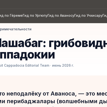
ид по Гёреме
Гид по Ургюпу
Гид по Аваносу
Гид по Учхисару
Ги
римечательности
ашабаг: грибовид
аппадокии
t Cappadocia Editorial Team · июнь 2026 г.
Т
то неподалёку от Аваноса, — это ме
и перибаджалары (волшебными д