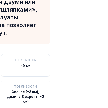
и двумя или
«шляпками»,
илуэты
опа позволяет
ут.
ОТ АВАНОСА
~5 км
ПОБЛИЗОСТИ
Зельве (~3 км),
долина Деврент (~2
км)