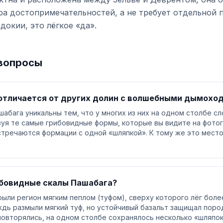
а достопримечательностей, а не требует отдельной 
докии, это лёгкое «да».
вопросы
отличается от других долин с волшебными дымохо
бага уникальны тем, что у многих из них на одном столбе сл
зуя те самые грибовидные формы, которые вы видите на фотог
стречаются формации с одной «шляпкой». К тому же это мест
ибовидные скалы Пашабага?
ыли регион мягким пеплом (туфом), сверху которого лёг боле
дь размыли мягкий туф, но устойчивый базальт защищал пород
повторялись, на одном столбе сохранялось несколько «шляпок