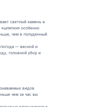
вает светлый камень в
е «шляпки» особенно
ньше, чем в полуденный
 погода — весной и
оду, головной убор и
узнаваемых видов
ньше чем за час вы
рганично вписывается в