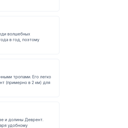
реди волшебных
года в год, поэтому
нными тропами. Его легко
т (примерно в 2 км) для
ве и долины Деврент.
даря удобному