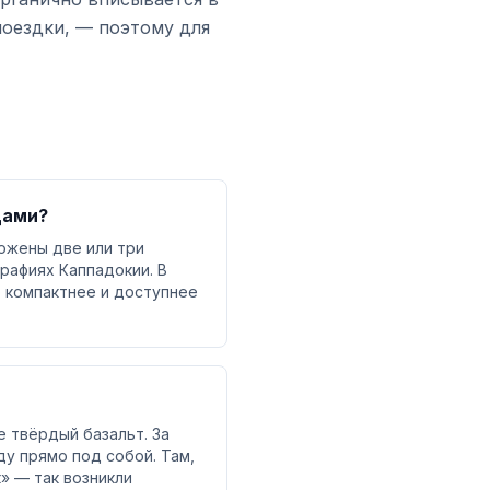
поездки, — поэтому для
дами?
ожены две или три
рафиях Каппадокии. В
о компактнее и доступнее
е твёрдый базальт. За
у прямо под собой. Там,
» — так возникли