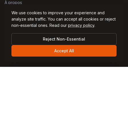
À propos
We use cookies to improve your experience and
Nous contacter
analyze site traffic. You can accept all cookies or reject
Blog
non-essential ones. Read our
privacy policy
.
Guide de voyage
Reject Non-Essential
Politique de confidentialité
Accept All
Terms
Guides des destinations
Guide de Göreme
Guide d'Ürgüp
Guide d'Avanos
Guide d'Uçhisar
Guide de Çavuşin