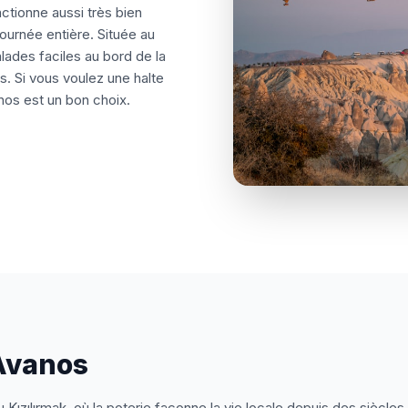
ctionne aussi très bien
urnée entière. Située au
alades faciles au bord de la
ins. Si vous voulez une halte
s est un bon choix.
Avanos
u Kızılırmak, où la poterie façonne la vie locale depuis des siècles