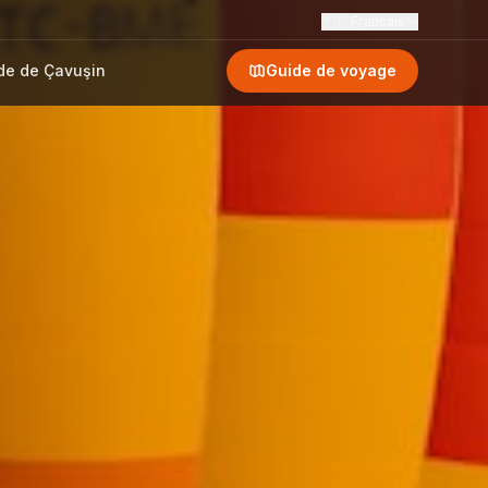
🇫🇷
Francais
de de Çavuşin
Guide de voyage