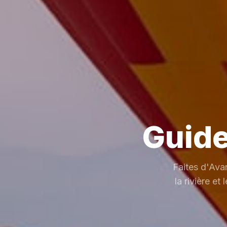
Guide
Faites d'Avan
la rivière et