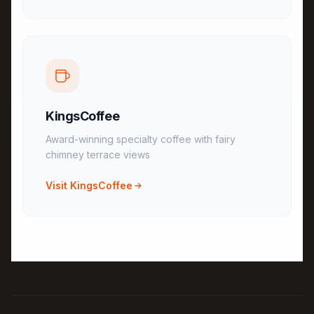
KingsCoffee
Award-winning specialty coffee with fairy
chimney terrace views
Visit KingsCoffee