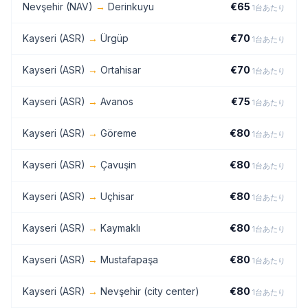
Nevşehir (NAV)
→
Derinkuyu
€
65
1台あたり
Kayseri (ASR)
→
Ürgüp
€
70
1台あたり
Kayseri (ASR)
→
Ortahisar
€
70
1台あたり
Kayseri (ASR)
→
Avanos
€
75
1台あたり
Kayseri (ASR)
→
Göreme
€
80
1台あたり
Kayseri (ASR)
→
Çavuşin
€
80
1台あたり
Kayseri (ASR)
→
Uçhisar
€
80
1台あたり
Kayseri (ASR)
→
Kaymaklı
€
80
1台あたり
Kayseri (ASR)
→
Mustafapaşa
€
80
1台あたり
Kayseri (ASR)
→
Nevşehir (city center)
€
80
1台あたり