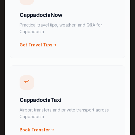
CappadociaNow
Practical travel tips, weather, and Q&A for
Cappadocia
Get Travel Tips
CappadociaTaxi
Airport transfers and private transport across
Cappadocia
Book Transfer