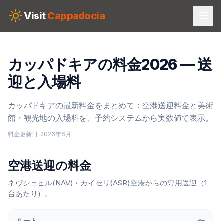
Skip to main content
Visit
Cappadocia
カッパドキアの料金2026 — 送
迎と入場料
カッパドキアの最新料金をまとめて：空港送迎料金と美術
館・観光地の入場料を、予約システムから実数値で表示。
料金更新日
:
2026年6月
空港送迎の料金
ネヴシェヒル(NAV)・カイセリ(ASR)空港からの専用送迎（1
台あたり）。
ルート
〜