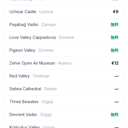
Uchisar Castle
·
Uçhisar
€9
Paşabağ Vadisi
·
Çavuşin
無料
Love Valley Cappadocia
·
Göreme
無料
Pigeon Valley
·
Göreme
無料
Zelve Open Air Museum
·
Avanos
€12
Red Valley
·
Ortahisar
—
Selima Cathedral
·
Selime
—
Three Beauties
·
Ürgüp
—
Devrent Vadisi
·
Ürgüp
無料
Kizilcukur Valley
·
Ürgüp
—