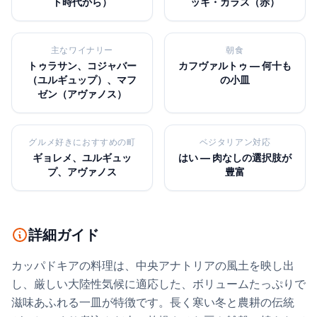
ト時代から）
ッキ・カラス（赤）
主なワイナリー
朝食
トゥラサン、コジャバー
カフヴァルトゥ — 何十も
（ユルギュップ）、マフ
の小皿
ゼン（アヴァノス）
グルメ好きにおすすめの町
ベジタリアン対応
ギョレメ、ユルギュッ
はい — 肉なしの選択肢が
プ、アヴァノス
豊富
詳細ガイド
カッパドキアの料理は、中央アナトリアの風土を映し出
し、厳しい大陸性気候に適応した、ボリュームたっぷりで
滋味あふれる一皿が特徴です。長く寒い冬と農耕の伝統