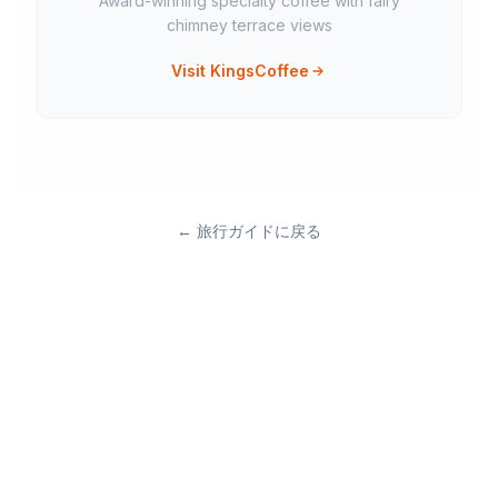
Award-winning specialty coffee with fairy
chimney terrace views
Visit KingsCoffee
←
旅行ガイドに戻る