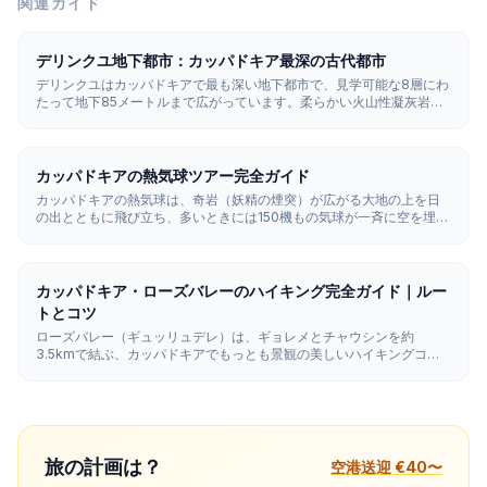
関連ガイド
デリンクユ地下都市：カッパドキア最深の古代都市
デリンクユはカッパドキアで最も深い地下都市で、見学可能な8層にわ
たって地下85メートルまで広がっています。柔らかい火山性凝灰岩を
掘り抜いて造られ、家畜小屋や教会、ワイン貯蔵庫、52本の換気シャ
フトとともに、最大2万人を収容できました。
カッパドキアの熱気球ツアー完全ガイド
カッパドキアの熱気球は、奇岩（妖精の煙突）が広がる大地の上を日
の出とともに飛び立ち、多いときには150機もの気球が一斉に空を埋め
尽くします。フライト時間は45〜75分で、天候が許せば一年を通して
運航されますが、ベストシーズンは4月から11月です。
カッパドキア・ローズバレーのハイキング完全ガイド｜ルー
トとコツ
ローズバレー（ギュッリュデレ）は、ギョレメとチャウシンを約
3.5kmで結ぶ、カッパドキアでもっとも景観の美しいハイキングコー
スです。メインルートは2〜3時間ほどで、ピンク色に染まった岩々、
断崖に隠れた岩窟教会、ブドウ畑の間を歩きます。崖がバラ色とオレ
ンジ色に輝く夕暮れがベストタイムです。
旅の計画は？
空港送迎 €40〜