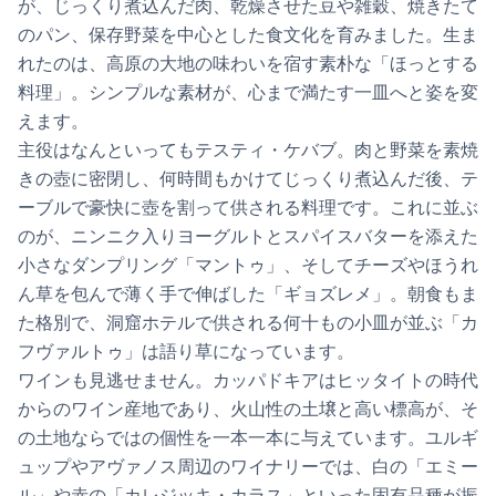
が、じっくり煮込んだ肉、乾燥させた豆や雑穀、焼きたて
のパン、保存野菜を中心とした食文化を育みました。生ま
れたのは、高原の大地の味わいを宿す素朴な「ほっとする
料理」。シンプルな素材が、心まで満たす一皿へと姿を変
えます。
主役はなんといってもテスティ・ケバブ。肉と野菜を素焼
きの壺に密閉し、何時間もかけてじっくり煮込んだ後、テ
ーブルで豪快に壺を割って供される料理です。これに並ぶ
のが、ニンニク入りヨーグルトとスパイスバターを添えた
小さなダンプリング「マントゥ」、そしてチーズやほうれ
ん草を包んで薄く手で伸ばした「ギョズレメ」。朝食もま
た格別で、洞窟ホテルで供される何十もの小皿が並ぶ「カ
フヴァルトゥ」は語り草になっています。
ワインも見逃せません。カッパドキアはヒッタイトの時代
からのワイン産地であり、火山性の土壌と高い標高が、そ
の土地ならではの個性を一本一本に与えています。ユルギ
ュップやアヴァノス周辺のワイナリーでは、白の「エミー
ル」や赤の「カレジッキ・カラス」といった固有品種が振