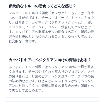
伝統的なトルコの朝食ってどんな感じ？
フルコースのトルコ式朝食「カフヴァルトゥ」には、何十
もの小皿が並びます。チーズ、オリーブ、トマト、キュウ
リ、はちみつ、カイマック（クロテッドクリーム）、卵、
スジュク（ソーセージ）、ジャム、焼きたてパンなどで
す。カッパドキアの洞窟ホテルの朝食は名高く、妖精の煙
突を望む眺めとともに供されることも。ゆっくり味わう、
社交的な一食です。
カッパドキアにベジタリアン向けの料理はある？
あります。トルコ料理にはベジタリアン向けの一皿が数多
くあります。チーズやほうれん草入りのギョズレメ、メゼ
の盛り合わせ、野菜のピデ、レンズ豆スープ、ブドウの葉
の詰め物などです。ほとんどのレストランが快くベジタリ
アンに対応してくれ、豪華な朝食の盛り合わせもほぼすべ
て肉なしで楽しめます。