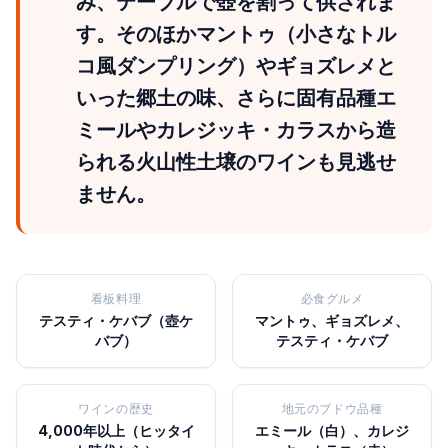
み、テーブルで壺を割って供されま
す。そのほかマントゥ（小さなトル
コ風ダンプリング）やギョズレメと
いった郷土の味、さらに固有品種エ
ミールやカレジッキ・カラスから造
られる火山性土壌のワインも見逃せ
ません。
看板料理
必食グルメ
テスティ・ケバブ（壺ケ
マントゥ、ギョズレメ、
バブ）
テスティ・ケバブ
ワインの歴史
地元のブドウ品種
4,000年以上（ヒッタイ
エミール（白）、カレジ