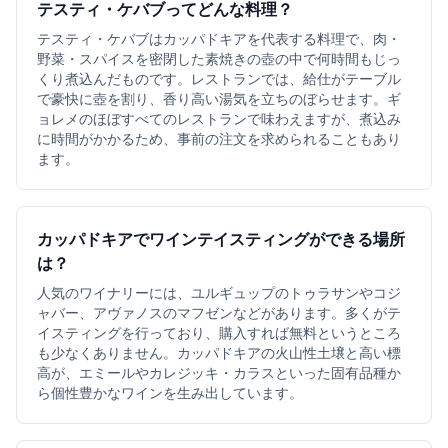
テスティ・ケバブってどんな料理？
テスティ・ケバブはカッパドキアを代表する料理で、肉・
野菜・スパイスを密閉した素焼きの壺の中で何時間もじっ
くり煮込んだものです。レストランでは、給仕がテーブル
で豪快に壺を割り、香り高い湯気を立ちのぼらせます。ギ
ョレメのほぼすべてのレストランで味わえますが、煮込み
に時間がかかるため、事前の注文を求められることもあり
ます。
カッパドキアでワインテイスティングができる場所
は？
人気のワイナリーには、ユルギュップのトゥラサンやコジ
ャバー、アヴァノスのマフゼンなどがあります。多くがテ
イスティングを行っており、購入すれば無料というところ
も少なくありません。カッパドキアの火山性土壌と高い標
高が、エミールやカレジッキ・カラスといった固有品種か
ら個性豊かなワインを生み出しています。