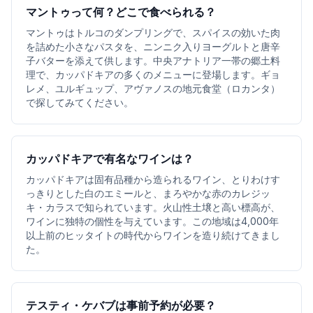
マントゥって何？どこで食べられる？
マントゥはトルコのダンプリングで、スパイスの効いた肉
を詰めた小さなパスタを、ニンニク入りヨーグルトと唐辛
子バターを添えて供します。中央アナトリア一帯の郷土料
理で、カッパドキアの多くのメニューに登場します。ギョ
レメ、ユルギュップ、アヴァノスの地元食堂（ロカンタ）
で探してみてください。
カッパドキアで有名なワインは？
カッパドキアは固有品種から造られるワイン、とりわけす
っきりとした白のエミールと、まろやかな赤のカレジッ
キ・カラスで知られています。火山性土壌と高い標高が、
ワインに独特の個性を与えています。この地域は4,000年
以上前のヒッタイトの時代からワインを造り続けてきまし
た。
テスティ・ケバブは事前予約が必要？