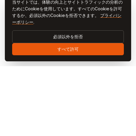
当サイトでは、体験の向上とサイトトラフィックの分析の
ためにCookieを使用しています。すべてのCookieを許可
するか、必須以外のCookieを拒否できます。
プライバシ
ーポリシー
.
必須以外を拒否
すべて許可
Visit
Cappadocia
Visit Cappadociaは、トルコの神秘的なカッパドキア地方を
旅するための総合ガイドです。