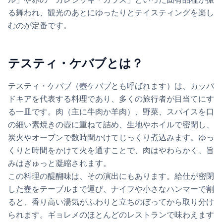
る舞われ、観光のあとにゆったりとテイスティングを楽し
むのが定番です。
テスティ・ケバブとは？
テスティ・ケバブ（壺ケバブとも呼ばれます）は、カッパ
ドキアを代表する料理であり、多くの旅行者が目当てにす
る一皿です。肉（主に牛肉か羊肉）、野菜、スパイスを口
の細い素焼きの壺に重ねて詰め、生地やホイルで密閉し、
炭火やオーブンで数時間かけてじっくり煮込みます。ゆっ
くりと時間をかけて火を通すことで、肉はやわらかく、旨
みはぎゅっと凝縮されます。
この料理の醍醐味は、その演出にもあります。給仕が密閉
した壺をテーブルまで運び、ナイフや小さなハンマーで割
ると、香り高い湯気がふわりと立ちのぼってから取り分け
られます。ギョレメのほとんどのレストランで味わえます