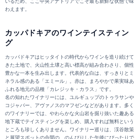
いるため、ここ中央アナトリアでこそ最も新鮮な状態で味
わえます。
カッパドキアのワインテイスティン
グ
カッパドキアはヒッタイトの時代からワインを造り続けて
きた土地で、火山性土壌と高い標高が組み合わさり、個性
豊かな一本を生み出します。代表的な白は、すっきりとミ
ネラル感のある「エミール」。赤は、まろやかで果実味あ
ふれる地元の品種「カレジッキ・カラス」です。
名の知れたワイナリーには、ユルギュップのトゥラサンや
コジャバー、アヴァノスのマフゼンなどがあります。多く
のワイナリーでは、やわらかな火山岩を掘り抜いた趣ある
地下蔵でテイスティングを楽しめ、購入すれば無料という
ところも珍しくありません。ワイナリー巡りは、渓谷散策
と展望スポットの合間の、のんびりした午後にぴったりで