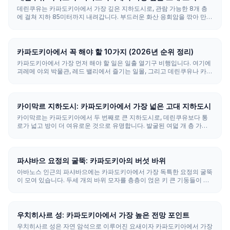
데린쿠유는 카파도키아에서 가장 깊은 지하도시로, 관람 가능한 8개 층
에 걸쳐 지하 85미터까지 내려갑니다. 부드러운 화산 응회암을 깎아 만든
이곳은 마구간, 교회, 와인 저장고, 그리고 52개의 환기 갱도와 함께 최대
2만 명을 수용할 수 있었습니다.
카파도키아에서 꼭 해야 할 10가지 (2026년 순위 정리)
카파도키아에서 가장 먼저 해야 할 일은 일출 열기구 비행입니다. 여기에
괴레메 야외 박물관, 레드 밸리에서 즐기는 일몰, 그리고 데린쿠유나 카이
막르 같은 지하 도시를 더하면 핵심 코스가 완성됩니다. 3일이면 필수 명
소를 둘러볼 수 있고, 4~5일이면 10가지를 모두 즐길 수 있습니다.
카이막르 지하도시: 카파도키아에서 가장 넓은 고대 지하도시
카이막르는 카파도키아에서 두 번째로 큰 지하도시로, 데린쿠유보다 통
로가 넓고 방이 더 여유로운 것으로 유명합니다. 발굴된 여덟 개 층 가운
데 다섯 개 층이 개방되어 있어 생활 공간, 와인 저장고, 그리고 인상적인
환기 시스템을 둘러볼 수 있습니다.
파샤바으 요정의 굴뚝: 카파도키아의 버섯 바위
아바노스 인근의 파샤바으에는 카파도키아에서 가장 독특한 요정의 굴뚝
이 모여 있습니다. 두세 개의 바위 모자를 층층이 얹은 키 큰 기둥들이 이
지역을 상징하는 버섯 모양을 만들어냅니다. 입장료는 Free이며, 평탄하
고 걷기 쉬운 길을 따라 30~45분이면 바위 바로 앞까지 걸어가 볼 수 있
습니다.
우치히사르 성: 카파도키아에서 가장 높은 전망 포인트
우치히사르 성은 자연 암석으로 이루어진 요새이자 카파도키아에서 가장