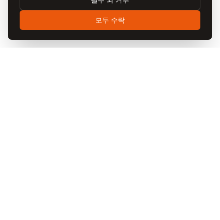
모두 수락
Visit
Cappadocia
Visit Cappadocia는 터키 카파도키아 지역을 위한 종합 여행
가이드입니다.
빠른 링크
홈