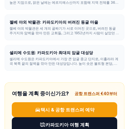
높은 지점으로, 맑은 날에는 에르지예스산까지 포함해 지역 전체를 360
도로 한눈에 내려다보는 파노라마 전망을 선사합니다. 정상까지 오르는
데는 15~20분이 걸립니다.
젤베 야외 박물관: 카파도키아의 버려진 동굴 마을
젤베 야외 박물관은 세 개의 골짜기가 서로 이어진 곳으로, 버려진 동굴
주거지와 암벽을 깎아 만든 교회들, 그리고 1952년까지 사람이 살았던 동
굴 거주민 마을이 가득합니다. 괴레메 박물관보다 훨씬 거칠고 모험적인
분위기이며, 입장료는 약 €12 (~₺660)입니다.
셀리메 수도원: 카파도키아 최대의 암굴 대성당
셀리메 수도원은 카파도키아에서 가장 큰 암굴 종교 단지로, 이흘라라 계
곡 북쪽 끝의 절벽을 깎아 만든 대성당입니다. 높이 솟은 볼트형 본당, 그
을음으로 검게 변한 주방, 희미하게 남은 성경 프레스코화, 그리고 거주
공간·마구간·양조장까지 바위를 파내어 완성한 완전한 수도 공동체를 갖
추고 있습니다.
여행을 계획 중이신가요?
공항 트랜스퍼 €40부터
택시 & 공항 트랜스퍼 예약
카파도키아 여행 계획