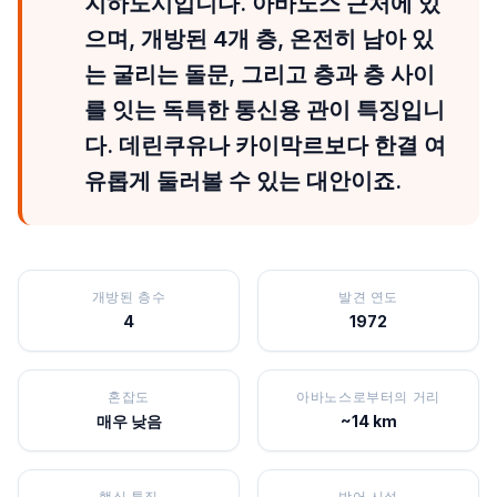
지하도시입니다. 아바노스 근처에 있
으며, 개방된 4개 층, 온전히 남아 있
는 굴리는 돌문, 그리고 층과 층 사이
를 잇는 독특한 통신용 관이 특징입니
다. 데린쿠유나 카이막르보다 한결 여
유롭게 둘러볼 수 있는 대안이죠.
개방된 층수
발견 연도
4
1972
혼잡도
아바노스로부터의 거리
매우 낮음
~14 km
핵심 특징
방어 시설