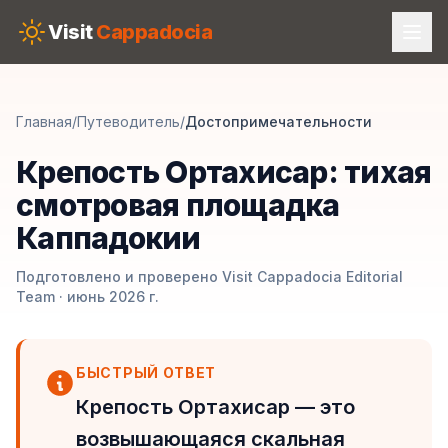
Skip to main content
Visit
Cappadocia
Главная
/
Путеводитель
/
Достопримечательности
Крепость Ортахисар: тихая
смотровая площадка
Каппадокии
Подготовлено и проверено Visit Cappadocia Editorial
Team · июнь 2026 г.
БЫСТРЫЙ ОТВЕТ
Крепость Ортахисар — это
возвышающаяся скальная