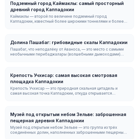
десять пунктов.
Подземный город Каймаклы: самый просторный
древний город Каппадокии
Каймаклы — второй по величине подземный город
Каппадокии, известный более широкими тоннелями и более
просторными помещениями, чем в Деринкую. Из восьми
обнаруженных уровней открыты пять, где можно увидеть
жилые комнаты, винные погреба и удивительную систему
вентиляции.
Долина Пашабаг: грибовидные скалы Каппадокии
Пашабаг, что неподалёку от Аваноса, — это место с самыми
необычными перибаджалары (волшебными дымоходами)
Каппадокии: высокими столбами, увенчанными двумя или
тремя сложенными друг на друга каменными «шляпками»,
которые образуют знаменитые грибовидные силуэты региона.
Вход стоит Free, а ровная и лёгкая тропа позволяет подойти к
Крепость Учхисар: самая высокая смотровая
скалам вплотную всего за 30–45 минут.
площадка Каппадокии
Крепость Учхисар — это природная скальная цитадель и
самая высокая точка Каппадокии, откуда открывается
круговая панорама на 360 градусов на весь регион, а в ясную
погоду виден даже вулкан Эрджиес. Подъём на вершину
занимает 15–20 минут.
Музей под открытым небом Зельве: заброшенная
пещерная деревня Каппадокии
Музей под открытым небом Зельве — это группа из трёх
соединённых долин, наполненных заброшенными пещерными
жилищами, вырубленными в скалах церквями и троглодитской