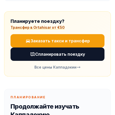
деревней, где люди жили вплоть до 1952 года. Это более
дикое и приключенческое место, чем музей в Гёреме, со
входом около €12 (~₺655).
Планируете поездку?
Трансфер в Ortahisar от €50
Заказать такси и трансфер
Спланировать поездку
Все цены Каппадокии
ПЛАНИРОВАНИЕ
Продолжайте изучать
Каппадокию