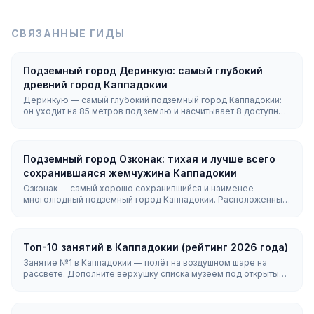
СВЯЗАННЫЕ ГИДЫ
Подземный город Деринкую: самый глубокий
древний город Каппадокии
Деринкую — самый глубокий подземный город Каппадокии:
он уходит на 85 метров под землю и насчитывает 8 доступных
для посещения уровней. Высеченный в мягком
вулканическом туфе, он мог укрыть до 20 000 человек, а
также вмещал конюшни, церкви, винные погреба и 52
вентиляционные шахты.
Подземный город Озконак: тихая и лучше всего
сохранившаяся жемчужина Каппадокии
Озконак — самый хорошо сохранившийся и наименее
многолюдный подземный город Каппадокии. Расположенный
рядом с Аваносом, он насчитывает четыре открытых уровня,
уцелевшие каменные двери-жернова и уникальные
переговорные каналы между этажами — спокойная
альтернатива Деринкую и Каймаклы.
Топ-10 занятий в Каппадокии (рейтинг 2026 года)
Занятие №1 в Каппадокии — полёт на воздушном шаре на
рассвете. Дополните верхушку списка музеем под открытым
небом в Гёреме, закатом в Красной долине и подземным
городом вроде Деринкую или Каймаклы. Трёх дней хватит на
самое главное; за четыре-пять дней можно охватить все