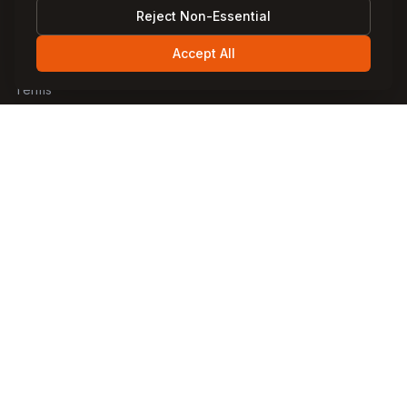
Reject Non-Essential
Reiseführer
Accept All
Datenschutzerklärung
Terms
Reiseführer nach Ort
Göreme-Guide
Ürgüp-Guide
Avanos-Guide
Uçhisar-Guide
Çavuşin-Guide
Ressourcen