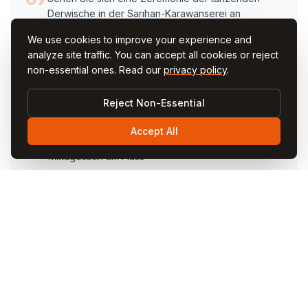
Derwische in der Sarıhan-Karawanserei an
We use cookies to improve your experience and
analyze site traffic. You can accept all cookies or reject
08
Stöbern Sie auf dem lokalen Basar nach Keramik,
non-essential ones. Read our
privacy policy
.
Trockenfrüchten und kleinen Souvenirs
Reject Non-Essential
Accept All
09
Probieren Sie ein gemütliches Frühstück oder
Mittagessen am Fluss
10
Verbringen Sie einen entspannten Abend in den
alten Steinstraßen der Stadt