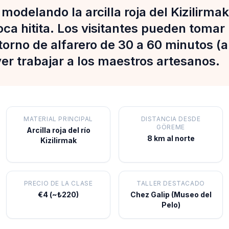
modelando la arcilla roja del Kizilirmak 
ca hitita. Los visitantes pueden tomar
torno de alfarero de 30 a 60 minutos (
er trabajar a los maestros artesanos.
MATERIAL PRINCIPAL
DISTANCIA DESDE
GÖREME
Arcilla roja del río
8 km al norte
Kizilirmak
PRECIO DE LA CLASE
TALLER DESTACADO
€4 (~₺220)
Chez Galip (Museo del
Pelo)