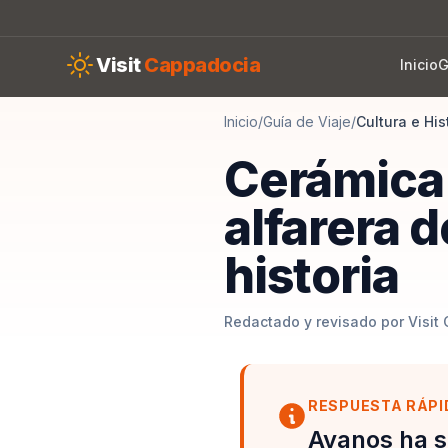
Skip to main content
Visit
Cappadocia
Inicio
G
Inicio
/
Guía de Viaje
/
Cultura e His
Cerámica 
alfarera 
historia
Redactado y revisado por Visit 
RESPUESTA RÁPI
Avanos ha s