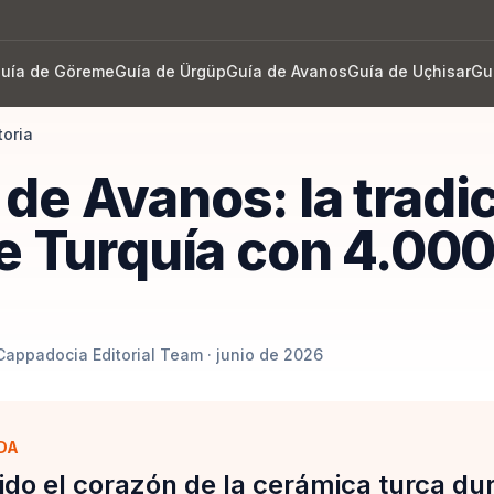
uía de Göreme
Guía de Ürgüp
Guía de Avanos
Guía de Uçhisar
Gu
toria
de Avanos: la tradi
de Turquía con 4.00
Cappadocia Editorial Team · junio de 2026
DA
ido el corazón de la cerámica turca d