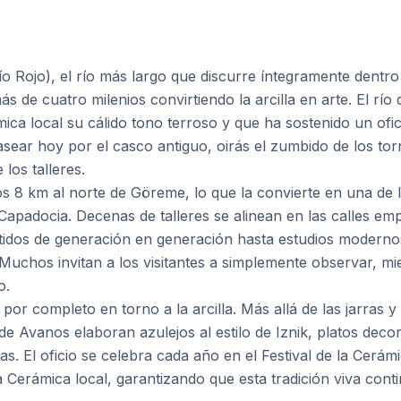
l Río Rojo), el río más largo que discurre íntegramente dent
s de cuatro milenios convirtiendo la arcilla en arte. El río de
mica local su cálido tono terroso y que ha sostenido un ofi
pasear hoy por el casco antiguo, oirás el zumbido de los tor
 los talleres.
 8 km al norte de Göreme, lo que la convierte en una de l
a Capadocia. Decenas de talleres se alinean en las calles 
itidos de generación en generación hasta estudios modern
chos invitan a los visitantes a simplemente observar, mi
o.
a por completo en torno a la arcilla. Más allá de las jarras
s de Avanos elaboran azulejos al estilo de Iznik, platos dec
s. El oficio se celebra cada año en el Festival de la Cerám
 Cerámica local, garantizando que esta tradición viva cont