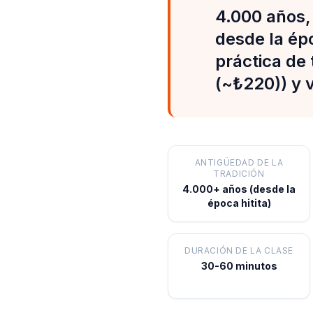
4.000 años, 
desde la épo
práctica de 
(~₺220)) y v
ANTIGÜEDAD DE LA
TRADICIÓN
4.000+ años (desde la
época hitita)
DURACIÓN DE LA CLASE
30-60 minutos