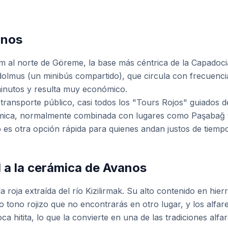
anos
m al norte de Göreme, la base más céntrica de la Capadoci
dolmus (un minibús compartido), que circula con frecuencia
minutos y resulta muy económico.
el transporte público, casi todos los "Tours Rojos" guiados 
ica, normalmente combinada con lugares como Paşabağ y 
es otra opción rápida para quienes andan justos de tiemp
 a la cerámica de Avanos
lla roja extraída del río Kizilirmak. Su alto contenido en hier
o tono rojizo que no encontrarás en otro lugar, y los alfare
 hitita, lo que la convierte en una de las tradiciones alf