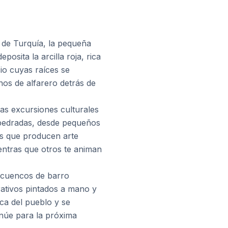
ro de Turquía, la pequeña
posita la arcilla roja, rica
cio cuyas raíces se
nos de alfarero detrás de
as excursiones culturales
empedradas, desde pequeños
os que producen arte
entras que otros te animan
 y cuencos de barro
orativos pintados a mano y
ica del pueblo y se
inúe para la próxima