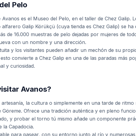
del Pelo
de Avanos es el Museo del Pelo, en el taller de Chez Gali
 alfarero Galip Körükçü (cuya tienda es Chez Galip) se ha
ás de 16.000 muestras de pelo dejadas por mujeres de tod
 cueva con un nombre y una dirección.
tuita y los visitantes pueden añadir un mechón de su pro
esto convierte a Chez Galip en una de las paradas más pop
nal y curiosidad.
isitar Avanos?
la artesanía, la cultura o simplemente en una tarde de rit
e Göreme. Ofrece una tradición auténtica y en pleno funci
ado, y probar el torno tú mismo añade un componente prác
e la Capadocia.
able para pasear, con su entorno junto al río y numerosas