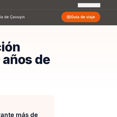
🇪🇸
Espanol
ía de Çavuşin
Guía de viaje
ción
0 años de
urante más de