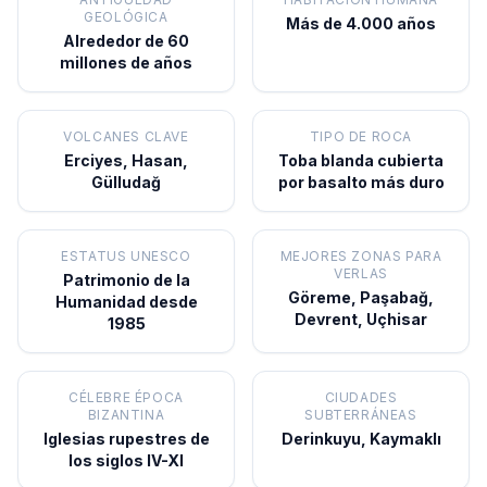
GEOLÓGICA
Más de 4.000 años
Alrededor de 60
millones de años
VOLCANES CLAVE
TIPO DE ROCA
Erciyes, Hasan,
Toba blanda cubierta
Gülludağ
por basalto más duro
ESTATUS UNESCO
MEJORES ZONAS PARA
VERLAS
Patrimonio de la
Göreme, Paşabağ,
Humanidad desde
Devrent, Uçhisar
1985
CÉLEBRE ÉPOCA
CIUDADES
BIZANTINA
SUBTERRÁNEAS
Iglesias rupestres de
Derinkuyu, Kaymaklı
los siglos IV-XI