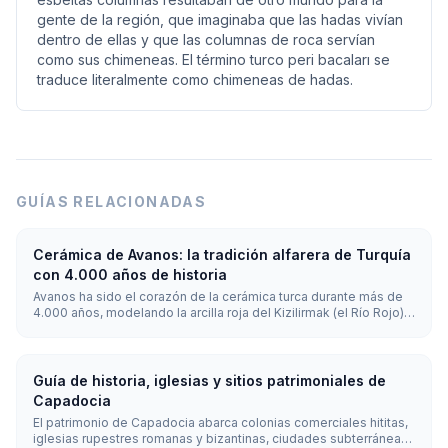
gente de la región, que imaginaba que las hadas vivían
dentro de ellas y que las columnas de roca servían
como sus chimeneas. El término turco peri bacaları se
traduce literalmente como chimeneas de hadas.
GUÍAS RELACIONADAS
Cerámica de Avanos: la tradición alfarera de Turquía
con 4.000 años de historia
Avanos ha sido el corazón de la cerámica turca durante más de
4.000 años, modelando la arcilla roja del Kizilirmak (el Río Rojo)
desde la época hitita. Los visitantes pueden tomar una clase
práctica de torno de alfarero de 30 a 60 minutos (alrededor de
€4 (~₺220)) y ver trabajar a los maestros artesanos.
Guía de historia, iglesias y sitios patrimoniales de
Capadocia
El patrimonio de Capadocia abarca colonias comerciales hititas,
iglesias rupestres romanas y bizantinas, ciudades subterráneas,