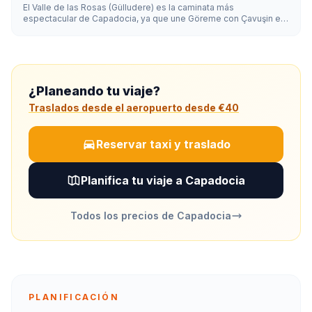
El Valle de las Rosas (Gülludere) es la caminata más
espectacular de Capadocia, ya que une Göreme con Çavuşin en
unos 3,5 km. El sendero principal se recorre en 2-3 horas entre
roca de tonos rosados, iglesias rupestres ocultas y viñedos. El
atardecer es el mejor momento, cuando los acantilados se tiñen
de rosa y naranja.
¿Planeando tu viaje?
Traslados desde el aeropuerto desde €40
Reservar taxi y traslado
Planifica tu viaje a Capadocia
Todos los precios de Capadocia
PLANIFICACIÓN