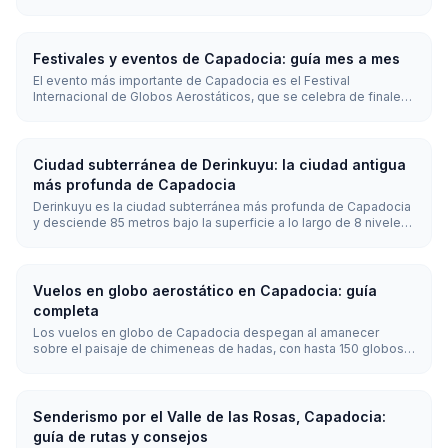
rutas de caravanas selyúcidas, pueblos greco-otomanos y
paisajes volcánicos declarados Patrimonio de la UNESCO.
Empieza por el Museo al Aire Libre de Göreme, una ciudad
subterránea, Uchisar o Cavusin, y luego añade sitios más
Festivales y eventos de Capadocia: guía mes a mes
tranquilos como Kultepe, Sobesos, Taskinpasa, la Iglesia de San
El evento más importante de Capadocia es el Festival
Juan de Gulsehir y Acik Saray.
Internacional de Globos Aerostáticos, que se celebra de finales
de julio a principios de agosto, con globos de formas
especiales y espectáculos nocturnos de luz. La región también
acoge las vendimias de septiembre y octubre, las ceremonias
semanales de derviches giradores (Sema) durante todo el año y
Ciudad subterránea de Derinkuyu: la ciudad antigua
el Festival de Cerámica de Avanos en agosto.
más profunda de Capadocia
Derinkuyu es la ciudad subterránea más profunda de Capadocia
y desciende 85 metros bajo la superficie a lo largo de 8 niveles
visitables. Excavada en la blanda toba volcánica, podía albergar
hasta 20.000 personas junto con establos, iglesias, bodegas de
vino y 52 chimeneas de ventilación.
Vuelos en globo aerostático en Capadocia: guía
completa
Los vuelos en globo de Capadocia despegan al amanecer
sobre el paisaje de chimeneas de hadas, con hasta 150 globos
en el cielo a la vez. Los vuelos duran entre 45 y 75 minutos y se
realizan todo el año cuando el tiempo lo permite, siendo las
mejores condiciones de abril a noviembre.
Senderismo por el Valle de las Rosas, Capadocia:
guía de rutas y consejos