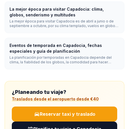
atardecer. Las horas doradas (aproximadamente de 6:00 a 7:30
y de 18:30 a 20:00) ofrecen la mejor luz.
La mejor época para visitar Capadocia: clima,
globos, senderismo y multitudes
La mejor época para visitar Capadocia es de abril a junio o de
septiembre a octubre, por su clima templado, vuelos en globo
fiables y senderismo cómodo. El verano ofrece la mayor
fiabilidad de los globos pero caminatas más calurosas por los
valles; el invierno es tranquilo y hermoso, pero las
cancelaciones de globos son más frecuentes.
Eventos de temporada en Capadocia, fechas
especiales y guía de planificación
La planificación por temporadas en Capadocia depende del
clima, la fiabilidad de los globos, la comodidad para hacer
senderismo, las vacaciones escolares, las fechas especiales y
las excursiones invernales cercanas. Usa la primavera y el otoño
para senderismo y fotografía, el verano para globos fiables, el
invierno para paisajes nevados y Erciyes, y finales de agosto o
septiembre para viajes más tranquilos centrados en eventos.
¿Planeando tu viaje?
Traslados desde el aeropuerto desde €40
Reservar taxi y traslado