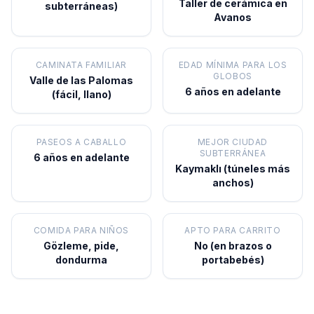
Taller de cerámica en
subterráneas)
Avanos
CAMINATA FAMILIAR
EDAD MÍNIMA PARA LOS
GLOBOS
Valle de las Palomas
6 años en adelante
(fácil, llano)
PASEOS A CABALLO
MEJOR CIUDAD
SUBTERRÁNEA
6 años en adelante
Kaymaklı (túneles más
anchos)
COMIDA PARA NIÑOS
APTO PARA CARRITO
Gözleme, pide,
No (en brazos o
dondurma
portabebés)