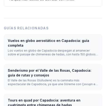
GUÍAS RELACIONADAS
Vuelos en globo aerostático en Capadocia: guía
completa
Los vuelos en globo de Capadocia despegan al amanecer
sobre el paisaje de chimeneas de hadas, con hasta 150 globos
en el cielo a la vez. Los vuelos duran entre 45 y 75 minutos y se
realizan todo el año cuando el tiempo lo permite, siendo las
mejores condiciones de abril a noviembre.
Senderismo por el Valle de las Rosas, Capadocia:
guía de rutas y consejos
El Valle de las Rosas (Gülludere) es la caminata más
espectacular de Capadocia, ya que une Göreme con Çavuşin en
unos 3,5 km. El sendero principal se recorre en 2-3 horas entre
roca de tonos rosados, iglesias rupestres ocultas y viñedos. El
atardecer es el mejor momento, cuando los acantilados se tiñen
de rosa y naranja.
Tours en quad por Capadocia: aventura en
cuatrimoto entre chimeneas de hadas