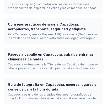
Los tours en quad (cuatrimoto) son una de las formas más
emocionantes de explorar los valles y las chimeneas de hadas
de Capadocia. Suelen durar entre 1 y 2 horas y permiten llegar a
terrenos todoterreno inaccesibles para los vehículos
convencionales; los tours al atardecer son los más populares.
Consejos prácticos de viaje a Capadocia:
aeropuertos, transporte, seguridad y etiqueta
Para Capadocia, vuela a Kayseri (ASR) o Nevsehir (NAV), reserva
los traslados desde el aeropuerto antes de llegar, lleva ropa por
capas y calzado cerrado, usa tours guiados para los sitios
lejanos y respeta la etiqueta básica de mezquitas, hammams y
pueblos. Capadocia es generalmente segura, pero el clima, las
salidas tempranas, los senderos irregulares y los valles remotos
Paseos a caballo en Capadocia: cabalga entre las
requieren una planificación práctica.
chimeneas de hadas
Capadocia —literalmente la 'Tierra de los Caballos Hermosos'—
ofrece paseos guiados a caballo por los valles de chimeneas
de hadas para todos los niveles. Los recorridos duran de 1 a 2
horas y cuestan unos €30 (~₺1,645), siendo el amanecer y el
atardecer los momentos más populares.
Guía de fotografía en Capadocia: mejores lugares y
consejos para la hora dorada
Capadocia es uno de los grandes destinos fotográficos del
mundo. Fotografía los globos aerostáticos al amanecer desde
los miradores panorámicos de Göreme o el castillo de Uçhisar, y
captura las paredes de roca encendidas del Valle Rojo al