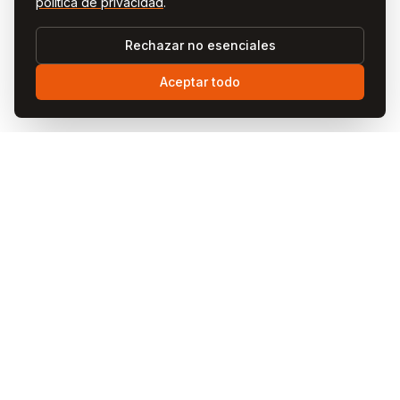
política de privacidad
.
Rechazar no esenciales
Aceptar todo
Visit
Cappadocia
Visit Cappadocia es tu guía completa para la mágica
región de Capadocia en Turquía.
Enlaces rápidos