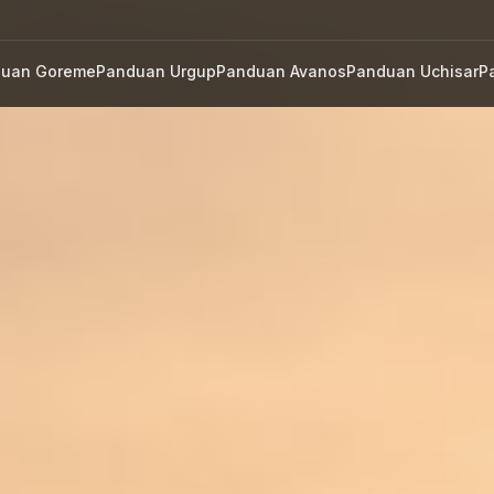
uan Goreme
Panduan Urgup
Panduan Avanos
Panduan Uchisar
P