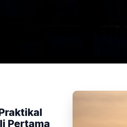
raktikal
li Pertama