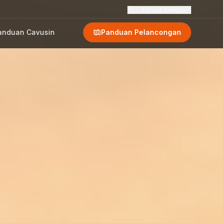
🇲🇾
Bahasa Melayu
anduan Cavusin
Panduan Pelancongan