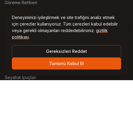
Göreme Rehberi
Ürgüp Rehberi
Deneyiminizi iyileştirmek ve site trafiğini analiz etmek
için çerezler kullanıyoruz. Tüm çerezleri kabul edebilir
Avanos Rehberi
veya gerekli olmayanları reddedebilirsiniz.
gizlilik
Uçhisar Rehberi
politikası
.
Çavuşin Rehberi
Gereksizleri Reddet
Tümünü Kabul Et
Kaynaklar
Seyahat İpuçları
Balon Uçuşları
Mağara Oteller
Yerel Mutfak