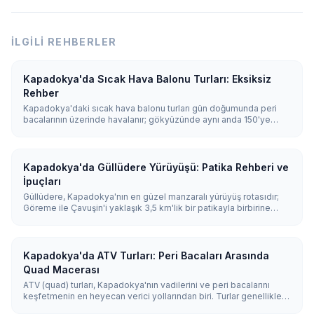
İLGILI REHBERLER
Kapadokya'da Sıcak Hava Balonu Turları: Eksiksiz
Rehber
Kapadokya'daki sıcak hava balonu turları gün doğumunda peri
bacalarının üzerinde havalanır; gökyüzünde aynı anda 150'ye
varan balon süzülür. Uçuşlar 45-75 dakika sürer ve hava elverdiği
sürece yıl boyu yapılır; en ideal koşullar nisan ile kasım arasında
yaşanır.
Kapadokya'da Güllüdere Yürüyüşü: Patika Rehberi ve
İpuçları
Güllüdere, Kapadokya'nın en güzel manzaralı yürüyüş rotasıdır;
Göreme ile Çavuşin'i yaklaşık 3,5 km'lik bir patikayla birbirine
bağlar. Ana rota, pembeye çalan kayalar, gizli kaya kiliseleri ve
bağlar arasından 2-3 saat sürer. En güzel zaman, kayalıkların
pembe ve turuncuya boyandığı gün batımıdır.
Kapadokya'da ATV Turları: Peri Bacaları Arasında
Quad Macerası
ATV (quad) turları, Kapadokya'nın vadilerini ve peri bacalarını
keşfetmenin en heyecan verici yollarından biri. Turlar genellikle
1–2 saat sürer, normal araçların ulaşamadığı arazi yollarına çıkar ve