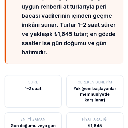
uygun rehberli at turlarıyla peri
bacası vadilerinin içinden geçme
imkânı sunar. Turlar 1–2 saat sürer
ve yaklaşık ₺1,645 tutar; en gözde
saatler ise gün doğumu ve gün
batımıdır.
SÜRE
GEREKEN DENEYIM
1–2 saat
Yok (yeni başlayanlar
memnuniyetle
karşılanır)
EN İYI ZAMAN
FIYAT ARALIĞI
Gün doğumu veya gün
₺1,645