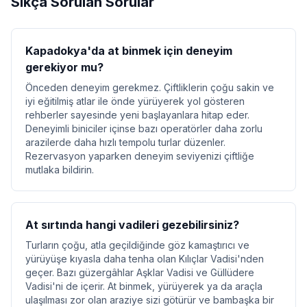
Sıkça Sorulan Sorular
Kapadokya'da at binmek için deneyim
gerekiyor mu?
Önceden deneyim gerekmez. Çiftliklerin çoğu sakin ve
iyi eğitilmiş atlar ile önde yürüyerek yol gösteren
rehberler sayesinde yeni başlayanlara hitap eder.
Deneyimli biniciler içinse bazı operatörler daha zorlu
arazilerde daha hızlı tempolu turlar düzenler.
Rezervasyon yaparken deneyim seviyenizi çiftliğe
mutlaka bildirin.
At sırtında hangi vadileri gezebilirsiniz?
Turların çoğu, atla geçildiğinde göz kamaştırıcı ve
yürüyüşe kıyasla daha tenha olan Kılıçlar Vadisi'nden
geçer. Bazı güzergâhlar Aşklar Vadisi ve Güllüdere
Vadisi'ni de içerir. At binmek, yürüyerek ya da araçla
ulaşılması zor olan araziye sizi götürür ve bambaşka bir