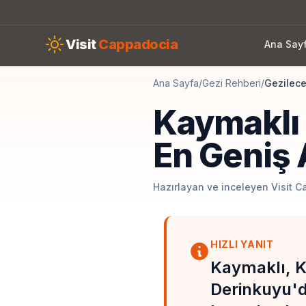
Skip to main content
Visit
Cappadocia
Ana Say
Ana Sayfa
/
Gezi Rehberi
/
Gezilece
Kaymaklı 
En Geniş A
Hazırlayan ve inceleyen Visit C
HIZLI YANIT
Kaymaklı, Ka
Derinkuyu'da