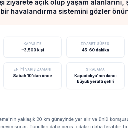
i ziyarete açık olup yaşam alanlarını,
i bir havalandırma sistemini gözler önü
KAPASITE
ZIYARET SÜRESI
~3,500 kişi
45–60 dakika
EN İYI VARIŞ ZAMANI
SIRALAMA
Sabah 10'dan önce
Kapadokya'nın ikinci
büyük yeraltı şehri
reme'nin yaklaşık 20 km güneyinde yer alır ve ünlü komşus
deneyim sunar. Tünelleri daha geniş, odaları daha ferahtır; 