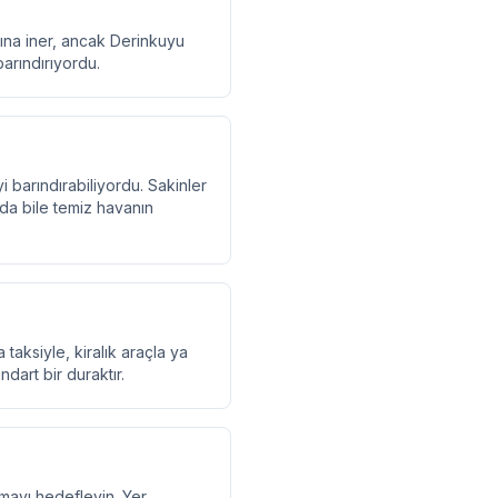
tına iner, ancak Derinkuyu
barındırıyordu.
i barındırabiliyordu. Sakinler
rda bile temiz havanın
aksiyle, kiralık araçla ya
dart bir duraktır.
mayı hedefleyin. Yer