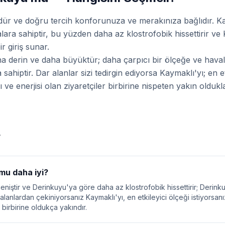
üdür ve doğru tercih konforunuza ve merakınıza bağlıdır. K
lara sahiptir, bu yüzden daha az klostrofobik hissettirir ve
 giriş sunar.
 derin ve daha büyüktür; daha çarpıcı bir ölçeğe ve havala
 sahiptir. Dar alanlar sizi tedirgin ediyorsa Kaymaklı'yı; en et
e enerjisi olan ziyaretçiler birbirine nispeten yakın olduklar
r
mu daha iyi?
geniştir ve Derinkuyu'ya göre daha az klostrofobik hissettirir; Derin
alanlardan çekiniyorsanız Kaymaklı'yı, en etkileyici ölçeği istiyorsan
birbirine oldukça yakındır.