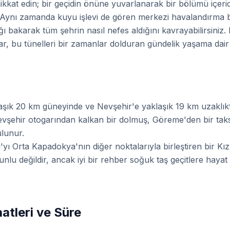
ikkat edin; bir geçidin önüne yuvarlanarak bir bölümü içeri
. Aynı zamanda kuyu işlevi de gören merkezi havalandırma b
ı bakarak tüm şehrin nasıl nefes aldığını kavrayabilirsiniz
ar, bu tünelleri bir zamanlar dolduran gündelik yaşama dair i
şık 20 km güneyinde ve Nevşehir'e yaklaşık 19 km uzaklıkta
evşehir otogarından kalkan bir dolmuş, Göreme'den bir taksi 
ulunur.
yı Orta Kapadokya'nın diğer noktalarıyla birleştiren bir Kız
unlu değildir, ancak iyi bir rehber soğuk taş geçitlere hayat 
aatleri ve Süre