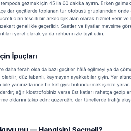
r tempoda gezmek için 45 ila 60 dakika ayırın. Erken gelme
kçe dar geçitlerde toplanan tur otobüsü gruplarından önde 
 ücreti olan tescilli bir arkeolojik alan olarak hizmet verir 
zekart genellikle geçerlidir. Saatler ve fiyatlar mevsime gö
tıları yerel olarak ya da rehberinizle teyit edin.
çin İpuçları
 daha ferah olsa da bazı geçitler hâlâ eğilmeyi ya da çöme
olabilir; düz tabanlı, kaymayan ayakkabılar giyin. Yer altınd
 bile yanınızda ince bir kat giysi bulundurmak işinize yarar.
 dardır; ağır klostrofobiniz varsa üst katları rahatça gezip
irme oklarını takip edin; güzergâh, dar tünellerde trafiği akış
nkuyu mu — Hangisini Seçmeli?