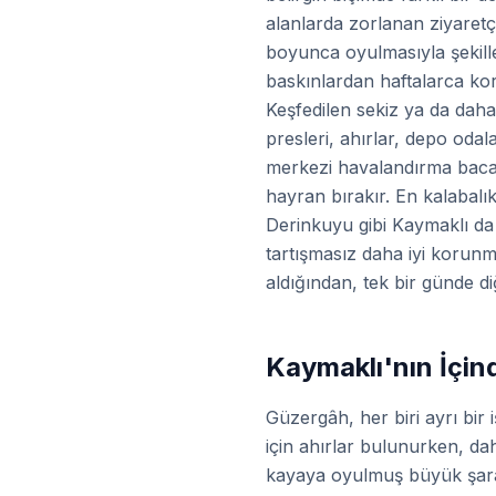
alanlarda zorlanan ziyaretçi
boyunca oyulmasıyla şekillen
baskınlardan haftalarca koru
Keşfedilen sekiz ya da daha
presleri, ahırlar, depo oda
merkezi havalandırma bacası
hayran bırakır. En kalabalık
Derinkuyu gibi Kaymaklı da s
tartışmasız daha iyi korunm
aldığından, tek bir günde d
Kaymaklı'nın İçin
Güzergâh, her biri ayrı bir 
için ahırlar bulunurken, da
kayaya oyulmuş büyük şarap