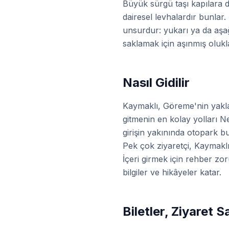
Büyük sürgü taşı kapılara d
dairesel levhalardır bunlar
unsurdur: yukarı ya da aşağ
saklamak için aşınmış olukl
Nasıl Gidilir
Kaymaklı, Göreme'nin yakla
gitmenin en kolay yolları N
girişin yakınında otopark b
Pek çok ziyaretçi, Kaymaklı'
İçeri girmek için rehber zor
bilgiler ve hikâyeler katar.
Biletler, Ziyaret S