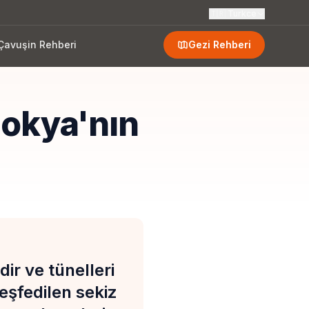
🇹🇷
Turkce
Çavuşin Rehberi
Gezi Rehberi
dokya'nın
ir ve tünelleri
eşfedilen sekiz