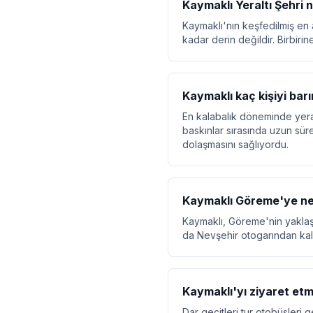
Kaymaklı Yeraltı Şehri 
Kaymaklı'nın keşfedilmiş en a
kadar derin değildir. Birbirin
Kaymaklı kaç kişiyi barı
En kalabalık döneminde yeralt
baskınlar sırasında uzun süre
dolaşmasını sağlıyordu.
Kaymaklı Göreme'ye ne
Kaymaklı, Göreme'nin yaklaşı
da Nevşehir otogarından kalka
Kaymaklı'yı ziyaret et
Dar geçitleri tur otobüsleri