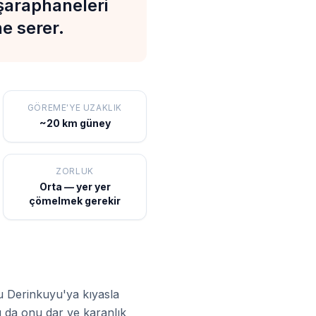
 şaraphaneleri
ne serer.
GÖREME'YE UZAKLIK
~20 km güney
ZORLUK
Orta — yer yer
çömelmek gerekir
u Derinkuyu'ya kıyasla
bu da onu dar ve karanlık