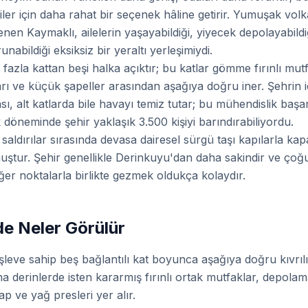
ler için daha rahat bir seçenek hâline getirir. Yumuşak volk
en Kaymaklı, ailelerin yaşayabildiği, yiyecek depolayabildiğ
nabildiği eksiksiz bir yeraltı yerleşimiydi.
 fazla kattan beşi halka açıktır; bu katlar gömme fırınlı mut
ları ve küçük şapeller arasından aşağıya doğru iner. Şehrin
, alt katlarda bile havayı temiz tutar; bu mühendislik başarı
 döneminde şehir yaklaşık 3.500 kişiyi barındırabiliyordu.
aldırılar sırasında devasa dairesel sürgü taşı kapılarla kapa
uştur. Şehir genellikle Derinkuyu'dan daha sakindir ve çoğ
iğer noktalarla birlikte gezmek oldukça kolaydır.
de Neler Görülür
işleve sahip beş bağlantılı kat boyunca aşağıya doğru kıvrıl
ha derinlerde isten kararmış fırınlı ortak mutfaklar, depola
 ve yağ presleri yer alır.