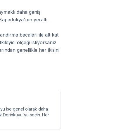
aymaklı daha geniş
 Kapadokya'nın yeraltı
ndırma bacaları ile alt kat
kileyici ölçeği istiyorsanız
ından genellikle her ikisini
kuyu ise genel olarak daha
ız Derinkuyu'yu seçin. Her