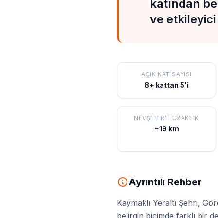
katından beş
ve etkileyic
AÇIK KAT SAYISI
8+ kattan 5'i
NEVŞEHIR'E UZAKLIK
~19 km
Ayrıntılı Rehber
Kaymaklı Yeraltı Şehri, Gö
belirgin biçimde farklı bir 