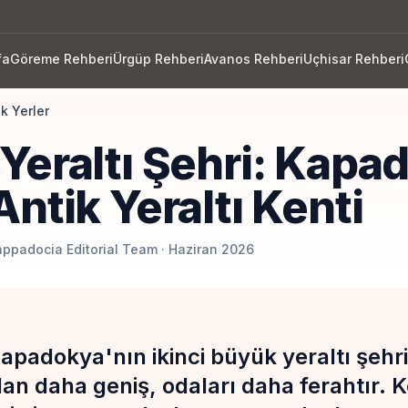
fa
Göreme Rehberi
Ürgüp Rehberi
Avanos Rehberi
Uçhisar Rehberi
k Yerler
Yeraltı Şehri: Kapa
ntik Yeraltı Kenti
appadocia Editorial Team · Haziran 2026
padokya'nın ikinci büyük yeraltı şehrid
n daha geniş, odaları daha ferahtır. K