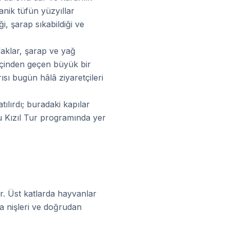
anik tüfün yüzyıllar
i, şarap sıkabildiği ve
faklar, şarap ve yağ
 içinden geçen büyük bir
sı bugün hâlâ ziyaretçileri
tılırdı; buradaki kapılar
u Kızıl Tur programında yer
ır. Üst katlarda hayvanlar
ma nişleri ve doğrudan