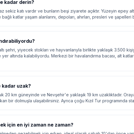
ne kadar derin?
z sekiz katı vardır ve bunların beşi ziyarete açıktır. Yüzeyin epey al
e bağlı katlar yaşam alanlarını, depoları, ahırları, presleri ve şapelleri 
ndırabiliyordu?
ı şehri, yiyecek stokları ve hayvanlarıyla birlikte yaklaşık 3.500 kişiy
 yer altında kalabiliyordu. Merkezi bir havalandırma bacası, alt katla
 kadar uzak?
k 20 km güneyinde ve Nevşehir'e yaklaşık 19 km uzaklıktadır. Oraya t
n bir dolmuşla ulaşabilirsiniz. Ayrıca çoğu Kızıl Tur programında stan
mek için en iyi zaman ne zaman?
 gelmeden gezebilmek için erken, ideal olarak sabah 10'dan önce var