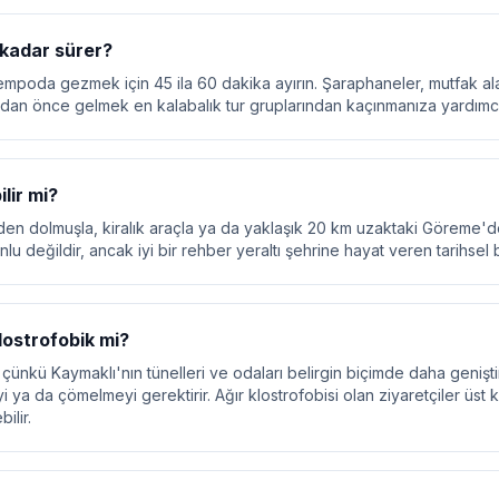
kadar sürer?
tempoda gezmek için 45 ila 60 dakika ayırın. Şaraphaneler, mutfak ala
'dan önce gelmek en kalabalık tur gruplarından kaçınmanıza yardımcı
lir mi?
en dolmuşla, kiralık araçla ya da yaklaşık 20 km uzaktaki Göreme'den 
lu değildir, ancak iyi bir rehber yeraltı şehrine hayat veren tarihsel b
lostrofobik mi?
ünkü Kaymaklı'nın tünelleri ve odaları belirgin biçimde daha geniştir
yi ya da çömelmeyi gerektirir. Ağır klostrofobisi olan ziyaretçiler üst 
ilir.