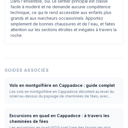
Dans l'ensemble, oui. Le sentier principal est classé
facile à modéré et ne demande aucune compétence
technique, ce qui le rend accessible aux enfants plus
grands et aux marcheurs occasionnels. Apportez
simplement de bonnes chaussures et de l'eau, et faites
attention sur les sections étroites et inégales à travers la
roche.
GUIDES ASSOCIÉS
Vols en montgolfière en Cappadoce : guide complet
Les vols en montgolfière en Cappadoce décollent au lever du
soleil au-dessus du paysage de cheminées de fées, avec
jusqu'à 150 ballons dans le ciel en même temps. Les vols durent
de 45 à 75 minutes et ont lieu toute l'année lorsque la météo le
permet, avec les meilleures conditions d'avril à novembre.
Excursions en quad en Cappadoce : à travers les
cheminées de fées
Les excursions en quad (ATV) sont l'une des façons les plus