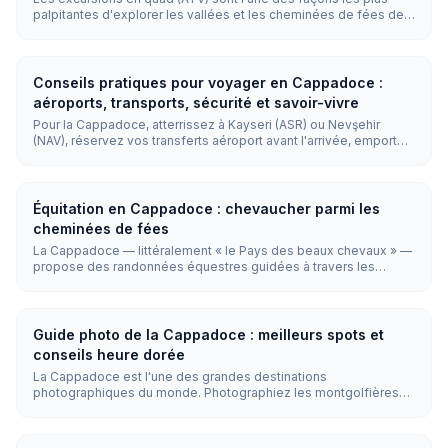
palpitantes d'explorer les vallées et les cheminées de fées de
Cappadoce. Les excursions durent généralement 1 à 2 heures et
atteignent des terrains hors route inaccessibles aux véhicules
ordinaires, les sorties au coucher du soleil étant les plus
populaires.
Conseils pratiques pour voyager en Cappadoce :
aéroports, transports, sécurité et savoir-vivre
Pour la Cappadoce, atterrissez à Kayseri (ASR) ou Nevşehir
(NAV), réservez vos transferts aéroport avant l'arrivée, emportez
des couches de vêtements et des chaussures fermées, optez
pour des visites guidées vers les sites éloignés, et respectez
les règles de base de savoir-vivre dans les mosquées,
hammams et villages. La Cappadoce est généralement sûre,
Équitation en Cappadoce : chevaucher parmi les
mais la météo, les départs matinaux, les chemins irréguliers et
cheminées de fées
les vallées reculées exigent une planification pratique.
La Cappadoce — littéralement « le Pays des beaux chevaux » —
propose des randonnées équestres guidées à travers les
vallées de cheminées de fées pour tous les niveaux. Les
balades durent 1 à 2 heures et coûtent environ €30 (~₺1,650), le
lever et le coucher du soleil étant les moments les plus prisés.
Guide photo de la Cappadoce : meilleurs spots et
conseils heure dorée
La Cappadoce est l'une des grandes destinations
photographiques du monde. Photographiez les montgolfières
du lever du soleil depuis les points de vue panoramiques de
Göreme ou le château d'Uçhisar, et capturez les parois
rocheuses embrasées de la Vallée Rouge au coucher du soleil.