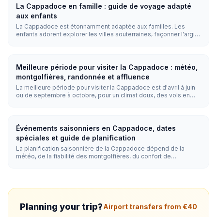
Les heures dorées (environ 6h00-7h30 et 18h30-20h00) offrent
La Cappadoce en famille : guide de voyage adapté
la meilleure lumière.
aux enfants
La Cappadoce est étonnamment adaptée aux familles. Les
enfants adorent explorer les villes souterraines, façonner l'argile
dans les ateliers de poterie d'Avanos, faire des randonnées
faciles dans les vallées et regarder les montgolfières du lever
du soleil. Les piscines des hôtels troglodytes et les restaurants
où l'on sert du gözleme rendent le séjour facile avec des
Meilleure période pour visiter la Cappadoce : météo,
enfants.
montgolfières, randonnée et affluence
La meilleure période pour visiter la Cappadoce est d'avril à juin
ou de septembre à octobre, pour un climat doux, des vols en
montgolfière fiables et des randonnées agréables. L'été offre la
plus grande fiabilité des montgolfières mais des marches plus
chaudes dans les vallées ; l'hiver est calme et magnifique, mais
les annulations de vols sont plus fréquentes.
Événements saisonniers en Cappadoce, dates
spéciales et guide de planification
La planification saisonnière de la Cappadoce dépend de la
météo, de la fiabilité des montgolfières, du confort de
randonnée, des vacances scolaires, des dates spéciales et des
excursions hivernales à proximité. Profitez du printemps et de
l'automne pour la randonnée et la photographie, de l'été pour
des montgolfières fiables, de l'hiver pour les paysages
enneigés et l'Erciyes, et de fin août ou septembre pour des
séjours plus calmes axés sur les événements.
Planning your trip?
Airport transfers from €40