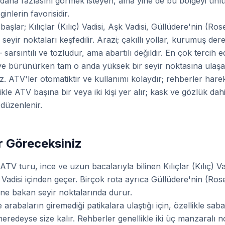
 daha fazlasını görmek isteyen, ama yine de bu bölgeyi ünl
nlerin favorisidir.
lar; Kılıçlar (Kılıç) Vadisi, Aşk Vadisi, Güllüdere'nin (Ros
seyir noktaları keşfedilir. Arazi; çakıllı yollar, kurumuş dere
— sarsıntılı ve tozludur, ama abartılı değildir. En çok tercih e
 bürünürken tam o anda yüksek bir seyir noktasına ulaşaca
ATV'ler otomatiktir ve kullanımı kolaydır; rehberler hare
ikle ATV başına bir veya iki kişi yer alır; kask ve gözlük dah
düzenlenir.
r Göreceksiniz
ATV turu, ince ve uzun bacalarıyla bilinen Kılıçlar (Kılıç) Va
k Vadisi içinden geçer. Birçok rota ayrıca Güllüdere'nin (Ros
'ne bakan seyir noktalarında durur.
 arabaların giremediği patikalara ulaştığı için, özellikle sab
neredeyse size kalır. Rehberler genellikle iki üç manzaralı 