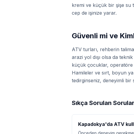
kremi ve küçük bir şişe su 
cep de işinize yarar.
Güvenli mi ve Kim
ATV turları, rehberin talim
arazi yol dışı olsa da teknik
küçük çocuklar, operatöre ba
Hamileler ve sırt, boyun y
tedirginseniz, deneyimli bir
Sıkça Sorulan Sorula
Kapadokya'da ATV kull
Önceden deneyim gerekmez. Re