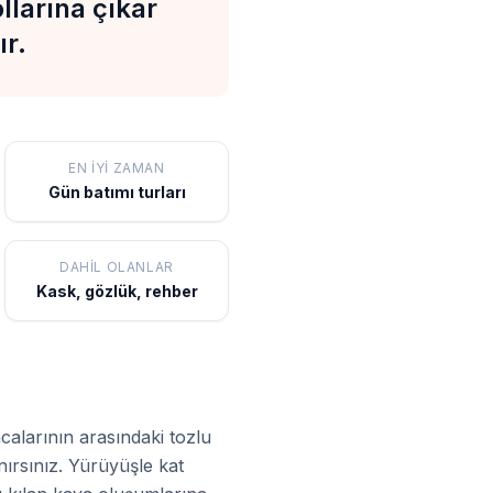
llarına çıkar
ır.
EN İYI ZAMAN
Gün batımı turları
DAHIL OLANLAR
Kask, gözlük, rehber
acalarının arasındaki tozlu
anırsınız. Yürüyüşle kat