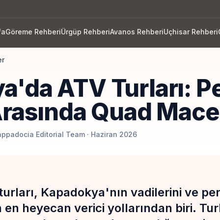
fa
Göreme Rehberi
Ürgüp Rehberi
Avanos Rehberi
Uçhisar Rehberi
er
'da ATV Turları: Pe
Arasında Quad Mace
appadocia Editorial Team · Haziran 2026
urları, Kapadokya'nın vadilerini ve per
en heyecan verici yollarından biri. Turl