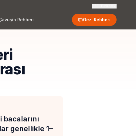
🇹🇷
Turkce
Çavuşin Rehberi
Gezi Rehberi
ri
rası
i bacalarını
ar genellikle 1–