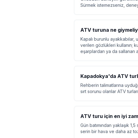
Sürmek istemezseniz, deneyim
ATV turuna ne giymeli
Kapalı burunlu ayakkabılar,
verilen gözlükleri kullanın;
eşarplardan ya da sallanan 
Kapadokya'da ATV turla
Rehberin talimatlarına uyduğu
sırt sorunu olanlar ATV turla
ATV turu için en iyi z
Gün batımından yaklaşık 1,5 
serin bir hava ve daha az to