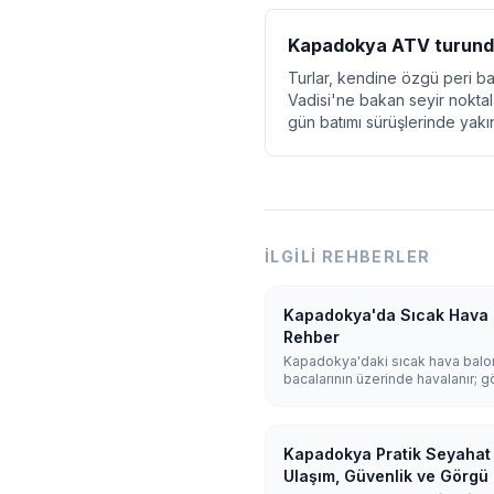
Kapadokya ATV turunda 
Turlar, kendine özgü peri ba
Vadisi'ne bakan seyir noktala
gün batımı sürüşlerinde yak
İLGILI REHBERLER
Kapadokya'da Sıcak Hava B
Rehber
Kapadokya'daki sıcak hava balon
bacalarının üzerinde havalanır;
balon süzülür. Uçuşlar 45-75 dak
yıl boyu yapılır; en ideal koşullar
Kapadokya Pratik Seyahat İ
Ulaşım, Güvenlik ve Görgü 