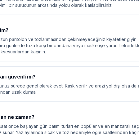
li bir sürücünün arkasında yolcu olarak katılabilirsiniz.
yim?
 uzun pantolon ve tozlanmasından çekinmeyeceğiniz kıyafetler giyin.
 kuru günlerde toza karşı bir bandana veya maske işe yarar. Tekerlekl
aksesuarlardan kaçının.
rı güvenli mi?
nuz sürece genel olarak evet. Kask verilir ve arazi yol dışı olsa da ab
rından uzak durmalı.
aman ne zaman?
saat önce başlayan gün batımı turları en popüler ve en manzaralı seç
z sunar. Yaz aylarında sıcak ve toz nedeniyle öğle saatlerinden kaçın