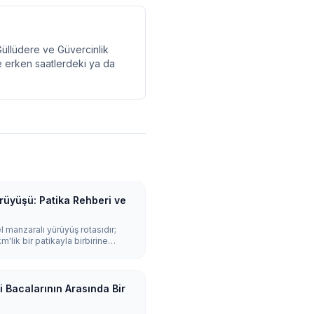
Güllüdere ve Güvercinlik
kle erken saatlerdeki ya da
üyüşü: Patika Rehberi ve
 manzaralı yürüyüş rotasıdır;
'lik bir patikayla birbirine
alar, gizli kaya kiliseleri ve
n güzel zaman, kayalıkların
 batımıdır.
 Bacalarının Arasında Bir