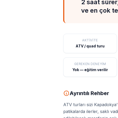
2 saat sürer
ve en çok te
AKTIVITE
ATV / quad turu
GEREKEN DENEYIM
Yok — eğitim verilir
Ayrıntılı Rehber
ATV turları sizi Kapadokya'n
patikalarda ilerler, saklı v