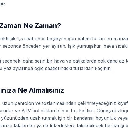
niz.
yi Zaman Ne Zaman?
yaklaşık 1,5 saat önce başlayan gün batımı turları en manz
sezonda önceden yer ayırtın. Işık yumuşaktır, hava sıcaklığ
 iyi seçenek; daha serin bir hava ve patikalarda çok daha az 
yaz aylarında öğle saatlerindeki turlardan kaçının.
ınıza Ne Almalısınız
, uzun pantolon ve tozlanmasından çekinmeyeceğiniz kıyafe
rudur ve ATV bol miktarda ince toz kaldırır. Güneş gözlüğü 
zu yüzünüzden uzak tutmak için bir bandana, boyunluk vey
llanan takılardan ya da tekerleklere takılabilecek herhangi 