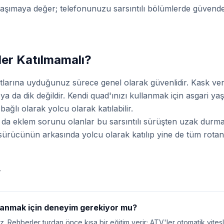
taşımaya değer; telefonunuzu sarsıntılı bölümlerde güvende
ler Katılmamalı?
atlarına uyduğunuz sürece genel olarak güvenlidir. Kask veril
 ya da dik değildir. Kendi quad'ınızı kullanmak için asgari yaş
ğlı olarak yolcu olarak katılabilir.
a da eklem sorunu olanlar bu sarsıntılı sürüşten uzak dur
 sürücünün arkasında yolcu olarak katılıp yine de tüm rotanın
r
anmak için deneyim gerekiyor mu?
hberler turdan önce kısa bir eğitim verir; ATV'ler otomatik vitesli 