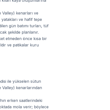
ü kılan kaya oluşumlarına
e Valley) kenarları ve
 yatakları ve hafif tepe
dilen gün batımı turları, tüf
k şekilde planlanır.
ket etmeden önce kısa bir
ildir ve patikalar kuru
disi ile yükselen sütun
e Valley) kenarlarından
ahın erken saatlerindeki
noktada mola verir; böylece