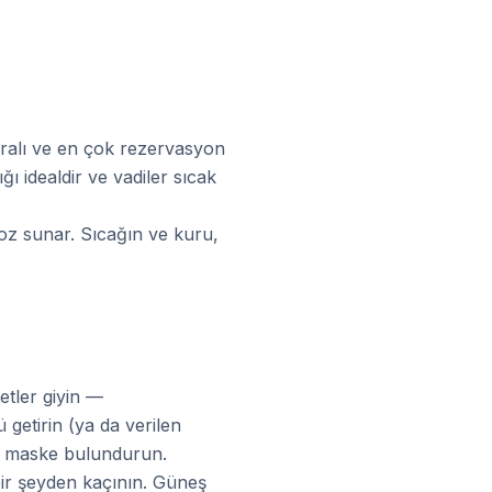
aralı ve en çok rezervasyon
ı idealdir ve vadiler sıcak
toz sunar. Sıcağın ve kuru,
tler giyin —
getirin (ya da verilen
a maske bulundurun.
bir şeyden kaçının. Güneş