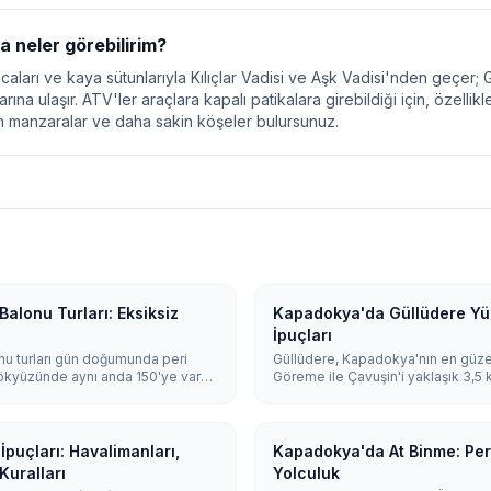
neler görebilirim?
caları ve kaya sütunlarıyla Kılıçlar Vadisi ve Aşk Vadisi'nden geçer; 
rına ulaşır. ATV'ler araçlara kapalı patikalara girebildiği için, özelli
ın manzaralar ve daha sakin köşeler bulursunuz.
alonu Turları: Eksiksiz
Kapadokya'da Güllüdere Yür
İpuçları
u turları gün doğumunda peri
Güllüdere, Kapadokya'nın en güzel
 gökyüzünde aynı anda 150'ye varan
Göreme ile Çavuşin'i yaklaşık 3,5 km
ika sürer ve hava elverdiği sürece
bağlar. Ana rota, pembeye çalan kay
 nisan ile kasım arasında yaşanır.
bağlar arasından 2-3 saat sürer. E
pembe ve turuncuya boyandığı gün
puçları: Havalimanları,
Kapadokya'da At Binme: Peri
Kuralları
Yolculuk