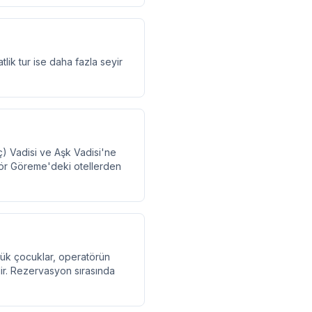
tlik tur ise daha fazla seyir
ıç) Vadisi ve Aşk Vadisi'ne
atör Göreme'deki otellerden
çük çocuklar, operatörün
lir. Rezervasyon sırasında