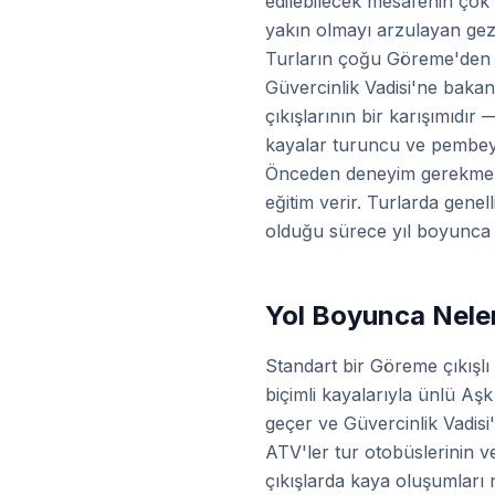
edilebilecek mesafenin çok
yakın olmayı arzulayan gezgi
Turların çoğu Göreme'den baş
Güvercinlik Vadisi'ne bakan 
çıkışlarının bir karışımıdır 
kayalar turuncu ve pembeye
Önceden deneyim gerekmez. 
eğitim verir. Turlarda genell
olduğu sürece yıl boyunca 
Yol Boyunca Nele
Standart bir Göreme çıkışlı 
biçimli kayalarıyla ünlü Aş
geçer ve Güvercinlik Vadisi
ATV'ler tur otobüslerinin ve
çıkışlarda kaya oluşumları 