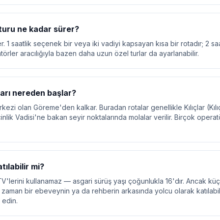
uru ne kadar sürer?
er. 1 saatlik seçenek bir veya iki vadiyi kapsayan kısa bir rotadır; 2 saa
örler aracılığıyla bazen daha uzun özel turlar da ayarlanabilir.
arı nereden başlar?
kezi olan Göreme'den kalkar. Buradan rotalar genellikle Kılıçlar (Kıl
inlik Vadisi'ne bakan seyir noktalarında molalar verilir. Birçok oper
ılabilir mi?
V'lerini kullanamaz — asgari sürüş yaşı çoğunlukla 16'dır. Ancak kü
u zaman bir ebeveynin ya da rehberin arkasında yolcu olarak katılabi
 edin.