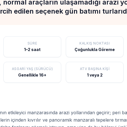
, normal araçların ulaşamadığı arazi yo
rcih edilen seçenek gün batımı turlarıd
SÜRE
KALKIŞ NOKTASI
1–2 saat
Çoğunlukla Göreme
ASGARI YAŞ (SÜRÜCÜ)
ATV BAŞINA KIŞI
Genellikle 16+
1 veya 2
ın etkileyici manzarasında arazi yollarından geçirir; peri b
adilerin içinden kıvrılır ve panoramik manzaralı tepelere tırm