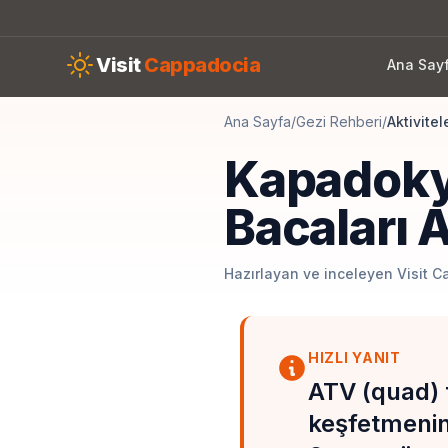
Skip to main content
Visit
Cappadocia
Ana Say
Ana Sayfa
/
Gezi Rehberi
/
Aktivitel
Kapadokya
Bacaları 
Hazırlayan ve inceleyen Visit C
HIZLI YANIT
ATV (quad) t
keşfetmenin 