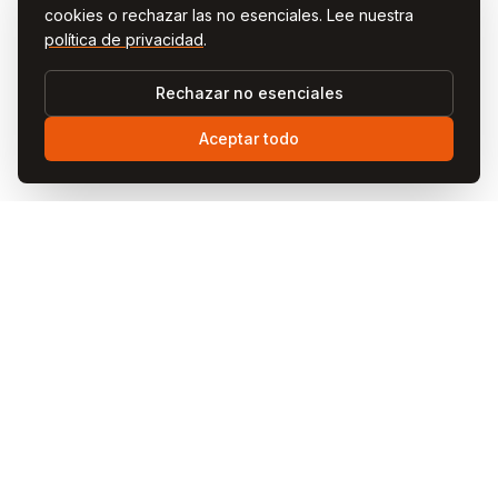
cookies o rechazar las no esenciales. Lee nuestra
política de privacidad
.
Rechazar no esenciales
Aceptar todo
Visit
Cappadocia
Visit Cappadocia es tu guía completa para la mágica
región de Capadocia en Turquía.