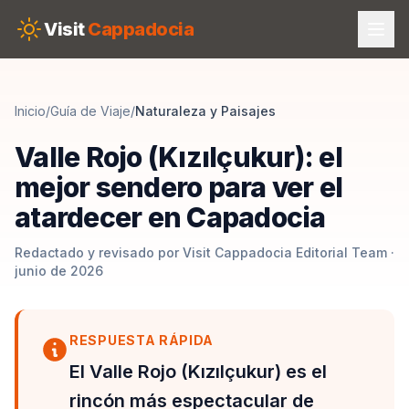
Skip to main content
Visit
Cappadocia
Inicio
/
Guía de Viaje
/
Naturaleza y Paisajes
Valle Rojo (Kızılçukur): el
mejor sendero para ver el
atardecer en Capadocia
Redactado y revisado por Visit Cappadocia Editorial Team ·
junio de 2026
RESPUESTA RÁPIDA
El Valle Rojo (Kızılçukur) es el
rincón más espectacular de