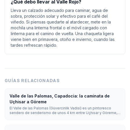
¿Qué debo llevar al Valle Rojo?
Lleva un calzado adecuado para caminar, agua de
sobra, protección solar y efectivo para el café del
viñedo. Si piensas quedarte al atardecer, mete en la
mochila una linterna frontal o el móvil cargado con
linterna para el camino de vuelta. Una chaqueta ligera
viene bien en primavera, otoño e invierno, cuando las
tardes refrescan rápido.
GUÍAS RELACIONADAS
Valle de las Palomas, Capadocia: la caminata de
Uçhisar a Göreme
El Valle de las Palomas (Güvercinlik Vadisi) es un pintoresco
sendero de senderismo de unos 4 km entre Uçhisar y Göreme,
que debe su nombre a los miles de palomares excavados en
sus acantilados. Recorrido cuesta abajo desde Uçhisar, lleva
alrededor de 1,5 a 2 horas y pasa por el famoso Árbol del Mal de