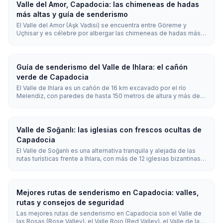
Ojo.
Valle del Amor, Capadocia: las chimeneas de hadas
más altas y guía de senderismo
El Valle del Amor (Aşk Vadisi) se encuentra entre Göreme y
Uçhisar y es célebre por albergar las chimeneas de hadas más
altas de Capadocia, con forma de pilar y de unos 30 a 40 m de
altura. Lo atraviesa un sendero moderado de 3 km, y un mirador
panorámico gratuito permite contemplarlo sin necesidad de
caminar.
Guía de senderismo del Valle de Ihlara: el cañón
verde de Capadocia
El Valle de Ihlara es un cañón de 16 km excavado por el río
Melendiz, con paredes de hasta 150 metros de altura y más de
100 iglesias talladas en la roca. La ruta más popular recorre 3,5
km desde el pueblo de Ihlara, bajando 362 escalones hasta
Belisirma, en aproximadamente 1,5-2 horas.
Valle de Soğanlı: las iglesias con frescos ocultas de
Capadocia
El Valle de Soğanlı es una alternativa tranquila y alejada de las
rutas turísticas frente a Ihlara, con más de 12 iglesias bizantinas
excavadas en la roca y frescos de los siglos VIII al XII en
excelente estado de conservación. Se encuentra a unos 55 km
(1 hora) de Göreme y lo mejor es llegar en coche.
Mejores rutas de senderismo en Capadocia: valles,
rutas y consejos de seguridad
Las mejores rutas de senderismo en Capadocia son el Valle de
las Rosas (Rose Valley), el Valle Rojo (Red Valley), el Valle de las