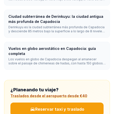
Palomas (Pigeon Valley), el Valle del Amor (Love Valley), el Valle
de Zemi (Zemi Valley), el Valle de las Espadas (Sword Valley) y el
Valle de Ihlara (Ihlara Valley). La mayoría de los visitantes
deberían empezar por el Valle de las Rosas o el Valle Rojo por el
Ciudad subterránea de Derinkuyu: la ciudad antigua
paisaje, por el Valle de las Palomas para una ruta fácil y por Ihlara
más profunda de Capadocia
para una caminata de día completo por el cañón.
Derinkuyu es la ciudad subterránea más profunda de Capadocia
y desciende 85 metros bajo la superficie a lo largo de 8 niveles
visitables. Excavada en la blanda toba volcánica, podía albergar
hasta 20.000 personas junto con establos, iglesias, bodegas de
vino y 52 chimeneas de ventilación.
Vuelos en globo aerostático en Capadocia: guía
completa
Los vuelos en globo de Capadocia despegan al amanecer
sobre el paisaje de chimeneas de hadas, con hasta 150 globos
en el cielo a la vez. Los vuelos duran entre 45 y 75 minutos y se
realizan todo el año cuando el tiempo lo permite, siendo las
mejores condiciones de abril a noviembre.
¿Planeando tu viaje?
Traslados desde el aeropuerto desde €40
Reservar taxi y traslado