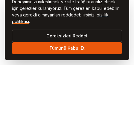
Deneyiminizi iyileştirmek ve site trafiğini analiz etmek
için çerezler kullanıyoruz. Tüm çerezleri kabul edebilir
veya gerekli olmayanları reddedebilirsiniz.
gizlilik
politikası
.
Gereksizleri Reddet
Tümünü Kabul Et
Visit
Cappadocia
Visit Cappadocia, Türkiye'nin büyülü Kapadokya bölgesi
için kapsamlı gezi rehberinizdir. Peri bacalarını, sıcak hava
balonlarını, mağara otelleri, yeraltı şehirlerini ve yerel
lezzetleri rehberlerimiz ve blog yazılarımızla keşfedin.