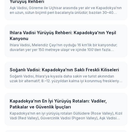
Yürüyüş Rehberi
Aşk Vadisi, Göreme ile Uçhisar arasında yer alır ve Kapadokya'nın
en uzun, sütun biçimli peri bacalarıyla ünlüdür; bazıları 30–40
metre yüksekliğindedir. Vadiyi boydan boya kat eden orta
zorlukta 3 km'lik bir patika vardır, ayrıca yürümeden manzarayı
seyredebileceğiniz ücretsiz bir panoramik seyir noktası bulunur.
Ihlara Vadisi Yürüyüş Rehberi: Kapadokya'nın Yeşil
Kanyonu
Ihlara Vadisi, Melendiz Çayı'nın oyduğu 16 km'lik bir kanyondur;
duvarları yer yer 150 metreye ulaşır ve içinde 100'den fazla
kayaya oyulmuş kilise bulunur. En popüler yürüyüş, Ihlara
köyünden 362 basamak inilerek Belisırma'ya kadar 3,5 km sürer
ve yaklaşık 1,5-2 saat alır.
Soğanlı Vadisi: Kapadokya'nın Saklı Freskli Kiliseleri
Soğanlı Vadisi, Ihlara'ya kıyasla daha sakin ve turist akınından
uzak bir alternatif; 8.–12. yüzyıldan kalma iyi korunmuş freskleriyle
12'den fazla kayaya oyma Bizans kilisesine ev sahipliği yapar.
Göreme'ye yaklaşık 55 km (1 saat) mesafededir ve en kolay
arabayla ulaşılır.
Kapadokya'nın En İyi Yürüyüş Rotaları: Vadiler,
Patikalar ve Güvenlik İpuçları
Kapadokya'nın en iyi yürüyüş rotaları Güllüdere (Rose Valley), Kızıl
Vadi (Red Valley), Güvercinlik Vadisi (Pigeon Valley), Aşk Vadisi
(Love Valley), Zemi Vadisi, Kılıçlar Vadisi (Sword Valley) ve Ihlara
Vadisi'dir. Çoğu ziyaretçi manzara için Güllüdere veya Kızıl Vadi