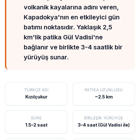
volkanik kayalarına adını veren,
Kapadokya'nın en etkileyici gün
batımı noktasıdır. Yaklaşık 2,5
km'lik patika Gül Vadisi'ne
bağlanır ve birlikte 3-4 saatlik bir
yürüyüş sunar.
TÜRKÇE ADI
PATIKA UZUNLUĞU
Kızılçukur
~2.5 km
SÜRE
BIRLEŞIK YÜRÜYÜŞ
1.5–2 saat
3–4 saat (Gül Vadisi ile)