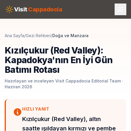
Skip to main content
Visit
Cappadocia
Ana Sayfa
/
Gezi Rehberi
/
Doğa ve Manzara
Kızılçukur (Red Valley):
Kapadokya'nın En İyi Gün
Batımı Rotası
Hazırlayan ve inceleyen Visit Cappadocia Editorial Team ·
Haziran 2026
HIZLI YANIT
Kızılçukur (Red Valley), altın
saatte ışıldayan kırmızı ve pembe