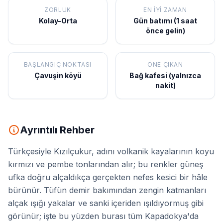
ZORLUK
EN İYI ZAMAN
Kolay-Orta
Gün batımı (1 saat
önce gelin)
BAŞLANGIÇ NOKTASI
ÖNE ÇIKAN
Çavuşin köyü
Bağ kafesi (yalnızca
nakit)
Ayrıntılı Rehber
Türkçesiyle Kızılçukur, adını volkanik kayalarının koyu
kırmızı ve pembe tonlarından alır; bu renkler güneş
ufka doğru alçaldıkça gerçekten nefes kesici bir hâle
bürünür. Tüfün demir bakımından zengin katmanları
alçak ışığı yakalar ve sanki içeriden ışıldıyormuş gibi
görünür; işte bu yüzden burası tüm Kapadokya'da