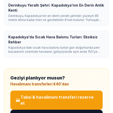
ile, kolay bir rota için Güvercinlik Vadisi ile ve tam günlük bir
kanyon yürüyüşü için Ihlara ile başlamalıdır.
Derinkuyu Yeraltı Şehri: Kapadokya'nın En Derin Antik
Kenti
Derinkuyu, Kapadokya'nın en derin yeraltı şehridir; yüzeyin 85
metre altına kadar inen ve gezilebilen 8 katı bulunur. Yumuşak
volkanik tüften oyulan şehir, ahırları, kiliseleri, şarap mahzenleri ve
52 havalandırma bacasıyla birlikte 20.000 kişiye kadar barınak
sağlayabiliyordu.
Kapadokya'da Sıcak Hava Balonu Turları: Eksiksiz
Rehber
Kapadokya'daki sıcak hava balonu turları gün doğumunda peri
bacalarının üzerinde havalanır; gökyüzünde aynı anda 150'ye
varan balon süzülür. Uçuşlar 45-75 dakika sürer ve hava elverdiği
sürece yıl boyu yapılır; en ideal koşullar nisan ile kasım arasında
yaşanır.
Geziyi planlıyor musun?
Havalimanı transferleri €40'dan
Taksi & havalimanı transferi rezerve
et