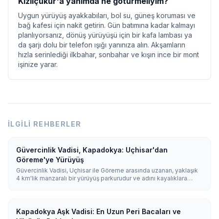
Kızılçukur'a yanımda ne götürmeliyim?
Uygun yürüyüş ayakkabıları, bol su, güneş koruması ve
bağ kafesi için nakit getirin. Gün batımına kadar kalmayı
planlıyorsanız, dönüş yürüyüşü için bir kafa lambası ya
da şarjı dolu bir telefon ışığı yanınıza alın. Akşamların
hızla serinlediği ilkbahar, sonbahar ve kışın ince bir mont
işinize yarar.
İLGILI REHBERLER
Güvercinlik Vadisi, Kapadokya: Uçhisar'dan
Göreme'ye Yürüyüş
Güvercinlik Vadisi, Uçhisar ile Göreme arasında uzanan, yaklaşık
4 km'lik manzaralı bir yürüyüş parkurudur ve adını kayalıklara
oyulmuş binlerce güvercinlikten alır. Uçhisar'dan aşağıya doğru
yüründüğünde yaklaşık 1,5–2 saat sürer ve ünlü Nazar Ağacı'nın
yanından geçer.
Kapadokya Aşk Vadisi: En Uzun Peri Bacaları ve