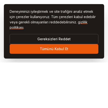
Deneyiminizi iyileştirmek ve site trafiğini analiz etmek
için çerezler kullanıyoruz. Tüm çerezleri kabul edebilir
veya gerekli olmayanları reddedebilirsiniz.
gizlilik
politikası
.
Gereksizleri Reddet
Tümünü Kabul Et
Visit
Cappadocia
Visit Cappadocia, Türkiye'nin büyülü Kapadokya bölgesi
için kapsamlı gezi rehberinizdir. Peri bacalarını, sıcak hava
balonlarını, mağara otelleri, yeraltı şehirlerini ve yerel