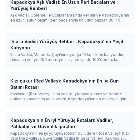
Kapadokya Aşk Vadisi: En Uzun Peri Bacaları ve
Yürüyüş Rehberi
Aşk Vadisi, Göreme ile Uçhisar arasında yer alır ve Kapadokya'nın
en uzun, sütun biçimli peri bacalarıyla ünlüdür; bazıları 30–40
metre yüksekliğindedir. Vadiyi boydan boya kat eden orta
zorlukta 3 km'lik bir patika vardır, ayrıca yürümeden manzarayı
seyredebileceğiniz ücretsiz bir panoramik seyir noktası bulunur.
Ihlara Vadisi Yürüyüş Rehberi: Kapadokya'nın Yeşil
Kanyonu
Ihlara Vadisi, Melendiz Çayı'nın oyduğu 16 km'lik bir kanyondur;
duvarları yer yer 150 metreye ulaşır ve içinde 100'den fazla
kayaya oyulmuş kilise bulunur. En popüler yürüyüş, Ihlara
köyünden 362 basamak inilerek Belisırma'ya kadar 3,5 km sürer
ve yaklaşık 1,5-2 saat alır.
Kızılçukur (Red Valley): Kapadokya'nın En İyi Gün
Batımı Rotası
Kızılçukur (Red Valley), altın saatte ışıldayan kırmızı ve pembe
volkanik kayalarına adını veren, Kapadokya'nın en etkileyici gün
batımı noktasıdır. Yaklaşık 2,5 km'lik patika Gül Vadisi'ne bağlanır
ve birlikte 3-4 saatlik bir yürüyüş sunar.
Kapadokya'nın En İyi Yürüyüş Rotaları: Vadiler,
Patikalar ve Güvenlik İpuçları
Kapadokya'nın en iyi yürüyüş rotaları Güllüdere (Rose Valley), Kızıl
Vadi (Red Valley), Güvercinlik Vadisi (Pigeon Valley), Aşk Vadisi