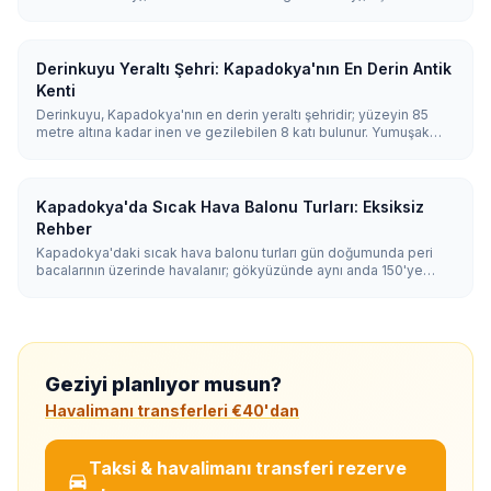
(Love Valley), Zemi Vadisi, Kılıçlar Vadisi (Sword Valley) ve Ihlara
Vadisi'dir. Çoğu ziyaretçi manzara için Güllüdere veya Kızıl Vadi
ile, kolay bir rota için Güvercinlik Vadisi ile ve tam günlük bir
kanyon yürüyüşü için Ihlara ile başlamalıdır.
Derinkuyu Yeraltı Şehri: Kapadokya'nın En Derin Antik
Kenti
Derinkuyu, Kapadokya'nın en derin yeraltı şehridir; yüzeyin 85
metre altına kadar inen ve gezilebilen 8 katı bulunur. Yumuşak
volkanik tüften oyulan şehir, ahırları, kiliseleri, şarap mahzenleri ve
52 havalandırma bacasıyla birlikte 20.000 kişiye kadar barınak
sağlayabiliyordu.
Kapadokya'da Sıcak Hava Balonu Turları: Eksiksiz
Rehber
Kapadokya'daki sıcak hava balonu turları gün doğumunda peri
bacalarının üzerinde havalanır; gökyüzünde aynı anda 150'ye
varan balon süzülür. Uçuşlar 45-75 dakika sürer ve hava elverdiği
sürece yıl boyu yapılır; en ideal koşullar nisan ile kasım arasında
yaşanır.
Geziyi planlıyor musun?
Havalimanı transferleri €40'dan
Taksi & havalimanı transferi rezerve