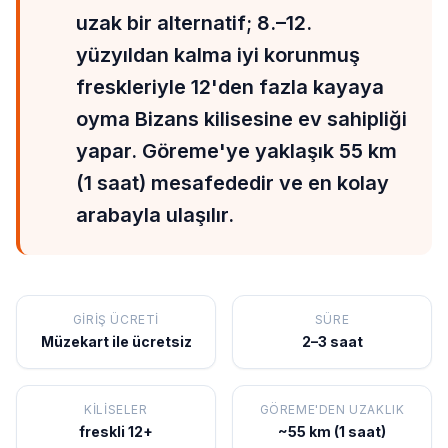
uzak bir alternatif; 8.–12.
yüzyıldan kalma iyi korunmuş
freskleriyle 12'den fazla kayaya
oyma Bizans kilisesine ev sahipliği
yapar. Göreme'ye yaklaşık 55 km
(1 saat) mesafededir ve en kolay
arabayla ulaşılır.
GIRIŞ ÜCRETI
SÜRE
Müzekart ile ücretsiz
2–3 saat
KILISELER
GÖREME'DEN UZAKLIK
freskli 12+
~55 km (1 saat)