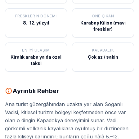
FRESKLERIN DÖNEMI
ÖNE ÇIKAN
8.–12. yüzyıl
Karabaş Kilise (mavi
freskler)
EN İYI ULAŞIM
KALABALIK
Kiralık araba ya da özel
Çok az / sakin
taksi
Ayrıntılı Rehber
Ana turist güzergâhından uzakta yer alan Soğanlı
Vadisi, kitlesel turizm bölgeyi keşfetmeden önce var
olan o dingin Kapadokya deneyimini sunar. Vadi,
görkemli volkanik kayalıklara oyulmuş bir düzineden
fazla kiliseyi barındırır; bunların çoğu hâlâ 8.–12.