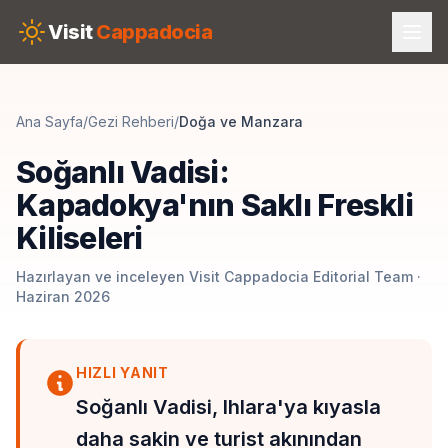
Skip to main content
Visit
Cappadocia
Ana Sayfa
/
Gezi Rehberi
/
Doğa ve Manzara
Soğanlı Vadisi:
Kapadokya'nın Saklı Freskli
Kiliseleri
Hazırlayan ve inceleyen Visit Cappadocia Editorial Team ·
Haziran 2026
HIZLI YANIT
Soğanlı Vadisi, Ihlara'ya kıyasla
daha sakin ve turist akınından