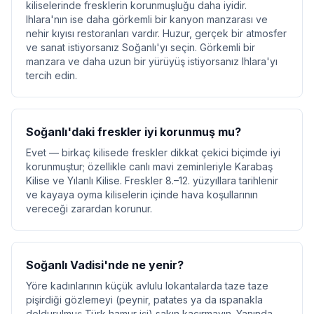
kiliselerinde fresklerin korunmuşluğu daha iyidir.
Ihlara'nın ise daha görkemli bir kanyon manzarası ve
nehir kıyısı restoranları vardır. Huzur, gerçek bir atmosfer
ve sanat istiyorsanız Soğanlı'yı seçin. Görkemli bir
manzara ve daha uzun bir yürüyüş istiyorsanız Ihlara'yı
tercih edin.
Soğanlı'daki freskler iyi korunmuş mu?
Evet — birkaç kilisede freskler dikkat çekici biçimde iyi
korunmuştur; özellikle canlı mavi zeminleriyle Karabaş
Kilise ve Yılanlı Kilise. Freskler 8.–12. yüzyıllara tarihlenir
ve kayaya oyma kiliselerin içinde hava koşullarının
vereceği zarardan korunur.
Soğanlı Vadisi'nde ne yenir?
Yöre kadınlarının küçük avlulu lokantalarda taze taze
pişirdiği gözlemeyi (peynir, patates ya da ıspanakla
doldurulmuş Türk hamur işi) sakın kaçırmayın. Yanında