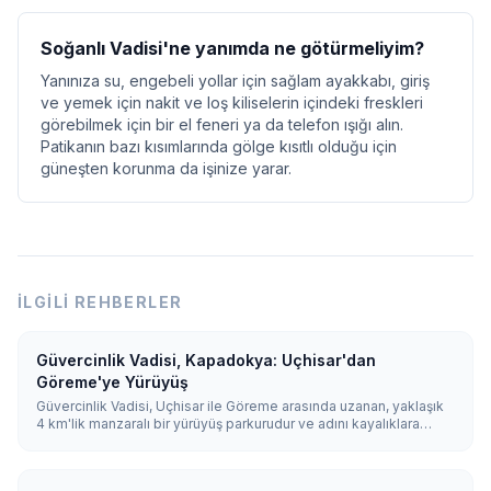
Soğanlı Vadisi'ne yanımda ne götürmeliyim?
Yanınıza su, engebeli yollar için sağlam ayakkabı, giriş
ve yemek için nakit ve loş kiliselerin içindeki freskleri
görebilmek için bir el feneri ya da telefon ışığı alın.
Patikanın bazı kısımlarında gölge kısıtlı olduğu için
güneşten korunma da işinize yarar.
İLGILI REHBERLER
Güvercinlik Vadisi, Kapadokya: Uçhisar'dan
Göreme'ye Yürüyüş
Güvercinlik Vadisi, Uçhisar ile Göreme arasında uzanan, yaklaşık
4 km'lik manzaralı bir yürüyüş parkurudur ve adını kayalıklara
oyulmuş binlerce güvercinlikten alır. Uçhisar'dan aşağıya doğru
yüründüğünde yaklaşık 1,5–2 saat sürer ve ünlü Nazar Ağacı'nın
yanından geçer.