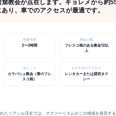
窟教会が点在します。ギョレメから約55
にあり、車でのアクセスが最適です。
所要時間
教会の数
2〜3時間
フレスコ画のある教会12以
上
見どころ
おすすめのアクセス
カラバシュ教会（青のフレ
レンタカーまたは貸切タク
スコ画）
シー
れたソアンル渓谷では、マスツーリズムがこの地域を発見する