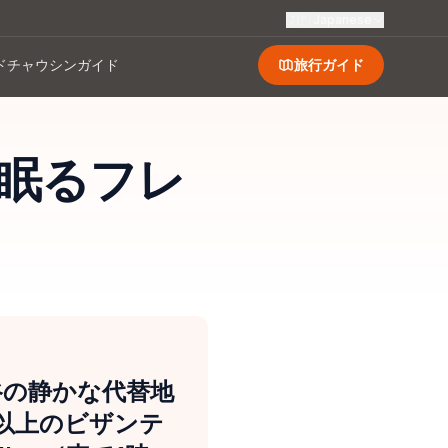
🇯🇵
Japanese
ド
チャウシンガイド
旅行ガイド
眠るフレ
谷の静かな代替地
2以上のビザンテ