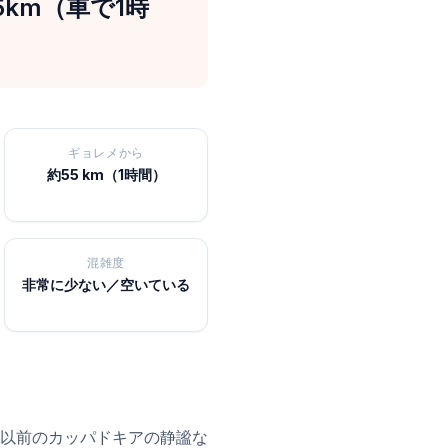
km（車で1時
ギョレメから
約55 km（1時間）
混雑度
非常に少ない／空いている
以前のカッパドキアの静謐な