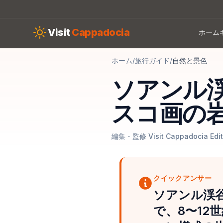
Skip to main content
Visit
Cappadocia
ホーム
ホーム
/
旅行ガイド
/
自然と景色
ソアンル
スコ画の
編集・監修 Visit Cappadocia Edit
クイックアンサー
ソアンル渓
で、8〜12