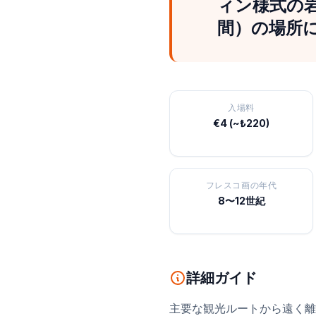
ィン様式の岩
間）の場所
入場料
€4 (~₺220)
フレスコ画の年代
8〜12世紀
詳細ガイド
主要な観光ルートから遠く離