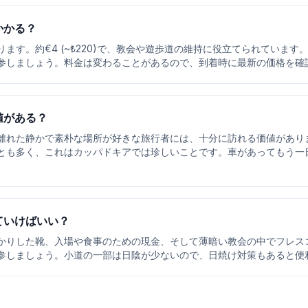
かかる？
ます。約€4 (~₺220)で、教会や遊歩道の維持に役立てられていま
参しましょう。料金は変わることがあるので、到着時に最新の価格を確
値がある？
離れた静かで素朴な場所が好きな旅行者には、十分に訪れる価値があり
とも多く、これはカッパドキアでは珍しいことです。車があってもう一
ていけばいい？
かりした靴、入場や食事のための現金、そして薄暗い教会の中でフレス
参しましょう。小道の一部は日陰が少ないので、日焼け対策もあると便