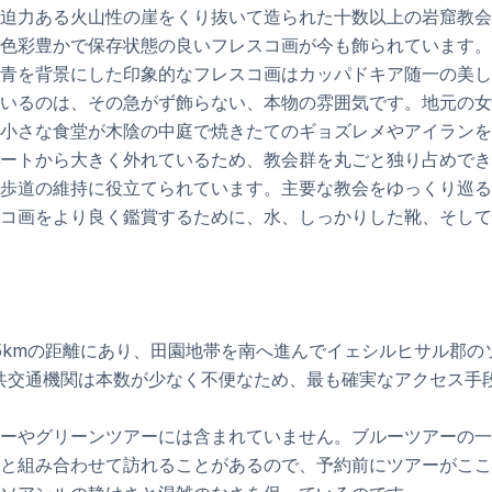
迫力ある火山性の崖をくり抜いて造られた十数以上の岩窟教会
た色彩豊かで保存状態の良いフレスコ画が今も飾られています
青を背景にした印象的なフレスコ画はカッパドキア随一の美し
いるのは、その急がず飾らない、本物の雰囲気です。地元の女
小さな食堂が木陰の中庭で焼きたてのギョズレメやアイランを
ートから大きく外れているため、教会群を丸ごと独り占めでき
歩道の維持に役立てられています。主要な教会をゆっくり巡る
コ画をより良く鑑賞するために、水、しっかりした靴、そして
5kmの距離にあり、田園地帯を南へ進んでイェシルヒサル郡の
共交通機関は本数が少なく不便なため、最も確実なアクセス手
ーやグリーンツアーには含まれていません。ブルーツアーの一
と組み合わせて訪れることがあるので、予約前にツアーがここ