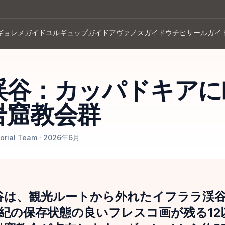
ギョレメガイド
ユルギュップガイド
アヴァノスガイド
ウチヒサールガイ
渓谷：カッパドキアに
岩窟教会群
orial Team · 2026年6月
谷は、観光ルートから外れたイフララ渓
世紀の保存状態の良いフレスコ画が残る1