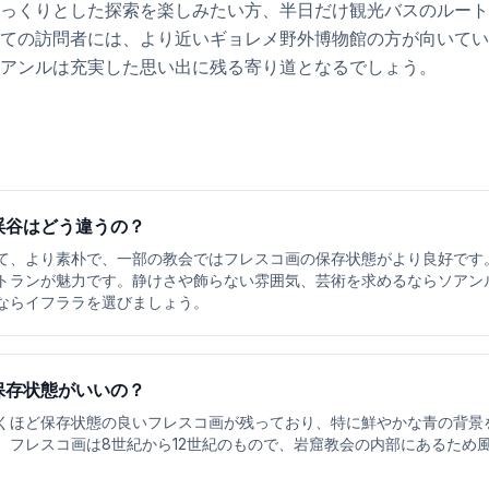
っくりとした探索を楽しみたい方、半日だけ観光バスのルート
ての訪問者には、より近いギョレメ野外博物館の方が向いてい
アンルは充実した思い出に残る寄り道となるでしょう。
渓谷はどう違うの？
て、より素朴で、一部の教会ではフレスコ画の保存状態がより良好です
トランが魅力です。静けさや飾らない雰囲気、芸術を求めるならソアン
ならイフララを選びましょう。
保存状態がいいの？
くほど保存状態の良いフレスコ画が残っており、特に鮮やかな青の背景
。フレスコ画は8世紀から12世紀のもので、岩窟教会の内部にあるため