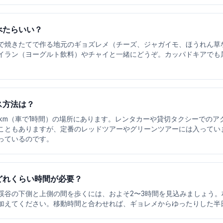
べたらいい？
で焼きたてで作る地元のギョズレメ（チーズ、ジャガイモ、ほうれん草
イラン（ヨーグルト飲料）やチャイと一緒にどうぞ。カッパドキアでも
ス方法は？
5km（車で1時間）の場所にあります。レンタカーや貸切タクシーでのア
こともありますが、定番のレッドツアーやグリーンツアーには入ってい
っているのです。
どれくらい時間が必要？
渓谷の下側と上側の間を歩くには、およそ2〜3時間を見込みましょう。
加えてください。移動時間と合わせれば、ギョレメからゆったりした半